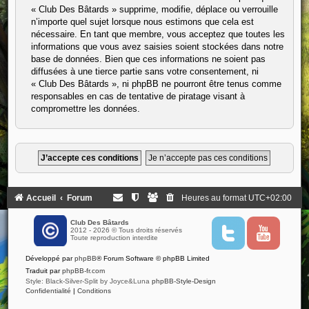
« Club Des Bâtards » supprime, modifie, déplace ou verrouille
n’importe quel sujet lorsque nous estimons que cela est
nécessaire. En tant que membre, vous acceptez que toutes les
informations que vous avez saisies soient stockées dans notre
base de données. Bien que ces informations ne soient pas
diffusées à une tierce partie sans votre consentement, ni
« Club Des Bâtards », ni phpBB ne pourront être tenus comme
responsables en cas de tentative de piratage visant à
compromettre les données.
Accueil
Forum
Heures au format
UTC+02:00
Club Des Bâtards
2012 - 2026 © Tous droits réservés
T
Y
Toute reproduction interdite
w
o
i
u
Développé par
phpBB
® Forum Software © phpBB Limited
t
t
t
u
Traduit par
phpBB-fr.com
e
b
Style: Black-Silver-Split by Joyce&Luna
phpBB-Style-Design
r
e
Confidentialité
|
Conditions