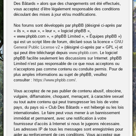
Des Bâtards » alors que des changements ont été effectués,
vous acceptez d’être légalement responsable des conditions
découlant des mises à jour et/ou modifications.
Nos forums sont développés par phpBB (désigné ci-après par
« ils », « eux », « leur », « logiciel phpBB »,
« www.phpbb.com », « phpBB Limited », « Équipes phpBB »)
qui est un script libre de forum, déclaré sous la licence «
GNU
General Public License v2
» (désigné ci-après par « GPL ») et
qui peut être téléchargé depuis
www.phpbb.com
. Le logiciel
phpBB facilite seulement les discussions sur Internet. phpBB
Limited n’est pas responsable de ce que nous acceptons ou
n’acceptons pas comme contenu ou conduite permis. Pour de
plus amples informations au sujet de phpBB, veuillez
consulter :
https://www.phpbb.com/
.
Vous acceptez de ne pas publier de contenu abusif, obscène,
vulgaire, diffamatoire, choquant, menaçant, à caractère sexuel
ou tout autre contenu qui peut transgresser les lois de votre
pays, du pays où « Club Des Bâtards » est hébergé ou les lois
internationales. Le faire peut vous mener à un bannissement
immédiat et permanent, avec une notification à votre
fournisseur d’accès à Internet si nous le jugeons nécessaire.
Les adresses IP de tous les messages sont enregistrées pour
aider au renforcement de ces conditions. Vous acceptez que