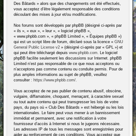
Des Bâtards » alors que des changements ont été effectués,
vous acceptez d’être légalement responsable des conditions
découlant des mises à jour et/ou modifications.
Nos forums sont développés par phpBB (désigné ci-après par
« ils », « eux », « leur », « logiciel phpBB »,
« www.phpbb.com », « phpBB Limited », « Équipes phpBB »)
qui est un script libre de forum, déclaré sous la licence «
GNU
General Public License v2
» (désigné ci-après par « GPL ») et
qui peut être téléchargé depuis
www.phpbb.com
. Le logiciel
phpBB facilite seulement les discussions sur Internet. phpBB
Limited n’est pas responsable de ce que nous acceptons ou
n’acceptons pas comme contenu ou conduite permis. Pour de
plus amples informations au sujet de phpBB, veuillez
consulter :
https://www.phpbb.com/
.
Vous acceptez de ne pas publier de contenu abusif, obscène,
vulgaire, diffamatoire, choquant, menaçant, à caractère sexuel
ou tout autre contenu qui peut transgresser les lois de votre
pays, du pays où « Club Des Bâtards » est hébergé ou les lois
internationales. Le faire peut vous mener à un bannissement
immédiat et permanent, avec une notification à votre
fournisseur d’accès à Internet si nous le jugeons nécessaire.
Les adresses IP de tous les messages sont enregistrées pour
aider au renforcement de ces conditions. Vous acceptez que