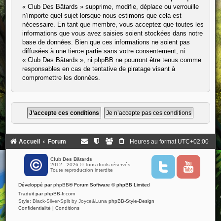
« Club Des Bâtards » supprime, modifie, déplace ou verrouille
n’importe quel sujet lorsque nous estimons que cela est
nécessaire. En tant que membre, vous acceptez que toutes les
informations que vous avez saisies soient stockées dans notre
base de données. Bien que ces informations ne soient pas
diffusées à une tierce partie sans votre consentement, ni
« Club Des Bâtards », ni phpBB ne pourront être tenus comme
responsables en cas de tentative de piratage visant à
compromettre les données.
Accueil
Forum
Heures au format
UTC+02:00
Club Des Bâtards
2012 - 2026 © Tous droits réservés
T
Y
Toute reproduction interdite
w
o
i
u
Développé par
phpBB
® Forum Software © phpBB Limited
t
t
t
u
Traduit par
phpBB-fr.com
e
b
Style: Black-Silver-Split by Joyce&Luna
phpBB-Style-Design
r
e
Confidentialité
|
Conditions