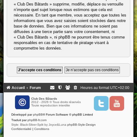
« Club Des Bâtards » supprime, modifie, déplace ou verrouille
n’importe quel sujet lorsque nous estimons que cela est
nécessaire. En tant que membre, vous acceptez que toutes les
informations que vous avez saisies soient stockées dans notre
base de données. Bien que ces informations ne soient pas
diffusées à une tierce partie sans votre consentement, ni
« Club Des Bâtards », ni phpBB ne pourront être tenus comme
responsables en cas de tentative de piratage visant à
compromettre les données.
Accueil
Forum
Heures au format
UTC+02:00
Club Des Bâtards
2012 - 2026 © Tous droits réservés
T
Y
Toute reproduction interdite
w
o
i
u
Développé par
phpBB
® Forum Software © phpBB Limited
t
t
t
u
Traduit par
phpBB-fr.com
e
b
Style: Black-Silver-Split by Joyce&Luna
phpBB-Style-Design
r
e
Confidentialité
|
Conditions