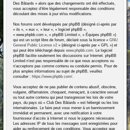
Des Bâtards » alors que des changements ont été effectués,
vous acceptez d’être légalement responsable des conditions
découlant des mises à jour et/ou modifications.
Nos forums sont développés par phpBB (désigné ci-après par
« ils », « eux », « leur », « logiciel phpBB »,
« www.phpbb.com », « phpBB Limited », « Équipes phpBB »)
qui est un script libre de forum, déclaré sous la licence «
GNU
General Public License v2
» (désigné ci-après par « GPL ») et
qui peut être téléchargé depuis
www.phpbb.com
. Le logiciel
phpBB facilite seulement les discussions sur Internet. phpBB
Limited n’est pas responsable de ce que nous acceptons ou
n’acceptons pas comme contenu ou conduite permis. Pour de
plus amples informations au sujet de phpBB, veuillez
consulter :
https://www.phpbb.com/
.
Vous acceptez de ne pas publier de contenu abusif, obscène,
vulgaire, diffamatoire, choquant, menaçant, à caractère sexuel
ou tout autre contenu qui peut transgresser les lois de votre
pays, du pays où « Club Des Bâtards » est hébergé ou les lois
internationales. Le faire peut vous mener à un bannissement
immédiat et permanent, avec une notification à votre
fournisseur d’accès à Internet si nous le jugeons nécessaire.
Les adresses IP de tous les messages sont enregistrées pour
aider au renforcement de ces conditions. Vous acceptez que