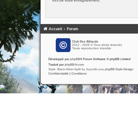
lors de votre enregistrement.
Accueil
Forum
Club Des Bâtards
2012 - 2026 © Tous droits réservés
Toute reproduction interdite
Développé par
phpBB
® Forum Software © phpBB Limited
Traduit par
phpBB-fr.com
Style: Black-Silver-Split by Joyce&Luna
phpBB-Style-Design
Confidentialité
|
Conditions