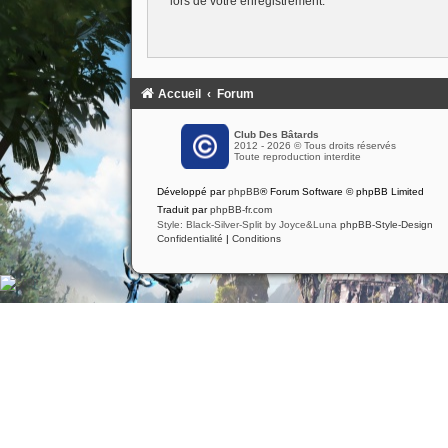
lors de votre enregistrement.
Accueil
Forum
Club Des Bâtards
2012 - 2026 © Tous droits réservés
Toute reproduction interdite
Développé par
phpBB
® Forum Software © phpBB Limited
Traduit par
phpBB-fr.com
Style: Black-Silver-Split by Joyce&Luna
phpBB-Style-Design
Confidentialité
|
Conditions