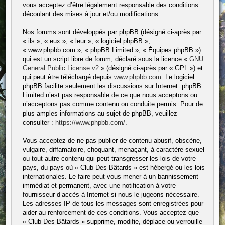
vous acceptez d’être légalement responsable des conditions
découlant des mises à jour et/ou modifications.
Nos forums sont développés par phpBB (désigné ci-après par
« ils », « eux », « leur », « logiciel phpBB »,
« www.phpbb.com », « phpBB Limited », « Équipes phpBB »)
qui est un script libre de forum, déclaré sous la licence «
GNU
General Public License v2
» (désigné ci-après par « GPL ») et
qui peut être téléchargé depuis
www.phpbb.com
. Le logiciel
phpBB facilite seulement les discussions sur Internet. phpBB
Limited n’est pas responsable de ce que nous acceptons ou
n’acceptons pas comme contenu ou conduite permis. Pour de
plus amples informations au sujet de phpBB, veuillez
consulter :
https://www.phpbb.com/
.
Vous acceptez de ne pas publier de contenu abusif, obscène,
vulgaire, diffamatoire, choquant, menaçant, à caractère sexuel
ou tout autre contenu qui peut transgresser les lois de votre
pays, du pays où « Club Des Bâtards » est hébergé ou les lois
internationales. Le faire peut vous mener à un bannissement
immédiat et permanent, avec une notification à votre
fournisseur d’accès à Internet si nous le jugeons nécessaire.
Les adresses IP de tous les messages sont enregistrées pour
aider au renforcement de ces conditions. Vous acceptez que
« Club Des Bâtards » supprime, modifie, déplace ou verrouille