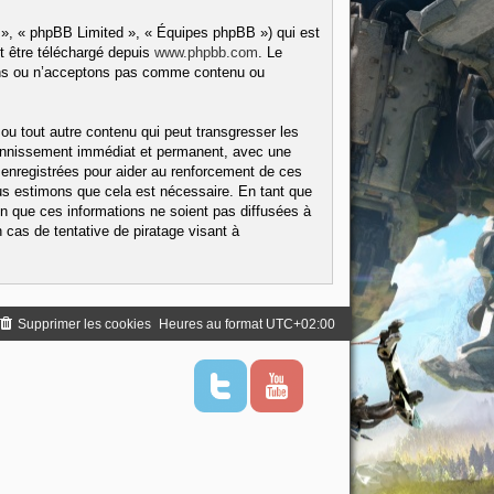
 », « phpBB Limited », « Équipes phpBB ») qui est
t être téléchargé depuis
www.phpbb.com
. Le
tons ou n’acceptons pas comme contenu ou
ou tout autre contenu qui peut transgresser les
 bannissement immédiat et permanent, avec une
 enregistrées pour aider au renforcement de ces
us estimons que cela est nécessaire. En tant que
 que ces informations ne soient pas diffusées à
cas de tentative de piratage visant à
Supprimer les cookies
Heures au format
UTC+02:00
T
Y
w
o
i
u
t
t
t
u
e
b
r
e