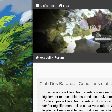
Accès rapide
FAQ
Accueil
Forum
Club Des Bâtards - Conditions d’utili
En accédant à « Club Des Bâtards » (désigné ci-
légalement responsable des conditions suivantes
n’utilisez pas « Club Des Bâtards ». Nous pouvo
vérifier régulièrement celles-ci par vous-même.
légalement responsable des conditions découlant