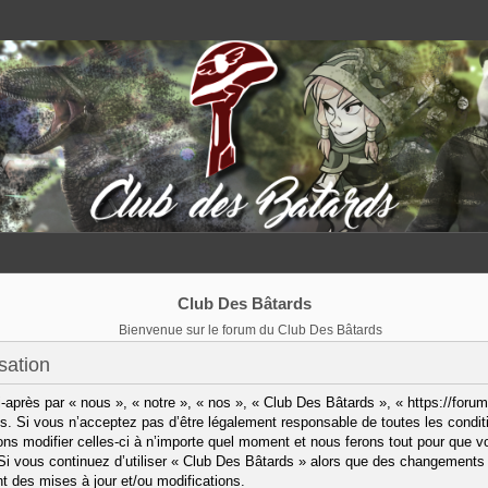
Club Des Bâtards
Bienvenue sur le forum du Club Des Bâtards
sation
après par « nous », « notre », « nos », « Club Des Bâtards », « https://forum
. Si vous n’acceptez pas d’être légalement responsable de toutes les condit
ns modifier celles-ci à n’importe quel moment et nous ferons tout pour que vo
 Si vous continuez d’utiliser « Club Des Bâtards » alors que des changements 
 des mises à jour et/ou modifications.