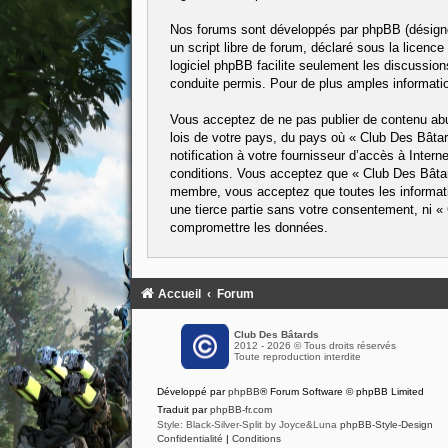
Nos forums sont développés par phpBB (désigné 
un script libre de forum, déclaré sous la licence
logiciel phpBB facilite seulement les discussi
conduite permis. Pour de plus amples informatio
Vous acceptez de ne pas publier de contenu abus
lois de votre pays, du pays où « Club Des Bâta
notification à votre fournisseur d’accès à Inte
conditions. Vous acceptez que « Club Des Bâtard
membre, vous acceptez que toutes les informati
une tierce partie sans votre consentement, ni 
compromettre les données.
Accueil
Forum
Club Des Bâtards
2012 - 2026 © Tous droits réservés
Toute reproduction interdite
Développé par
phpBB
® Forum Software © phpBB Limited
Traduit par
phpBB-fr.com
Style: Black-Silver-Split by Joyce&Luna
phpBB-Style-Design
Confidentialité
|
Conditions