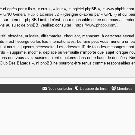
ci-après par « ils », « eux », « leur », « logiciel phpBB », « www.phpbb.com
 «
GNU General Public License v2
» (désigné ci-après par « GPL ») et qui peu
ons sur Internet. phpBB Limited n’est pas responsable de ce que nous accep
ns au sujet de phpBB, veuillez consulter :
https://www.phpbb.com/
.
if, obscène, vulgaire, diffamatoire, choquant, menaçant, à caractère sexuel 
rds » est hébergé ou les lois internationales. Le faire peut vous mener à un
rnet si nous le jugeons nécessaire. Les adresses IP de tous les messages sont
s » supprime, modifie, déplace ou verrouille n’importe quel sujet lorsque no
ons que vous avez saisies soient stockées dans notre base de données. Bien
« Club Des Bâtards », ni phpBB ne pourront être tenus comme responsables en 
Nous contacter
L’équipe du forum
Membres