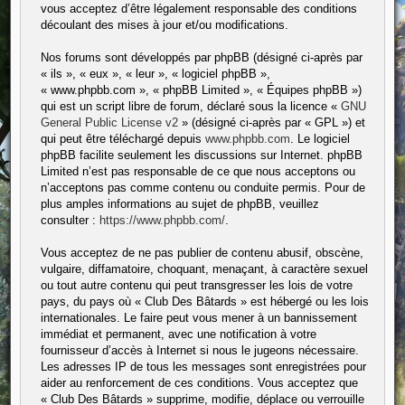
vous acceptez d’être légalement responsable des conditions
découlant des mises à jour et/ou modifications.
Nos forums sont développés par phpBB (désigné ci-après par
« ils », « eux », « leur », « logiciel phpBB »,
« www.phpbb.com », « phpBB Limited », « Équipes phpBB »)
qui est un script libre de forum, déclaré sous la licence «
GNU
General Public License v2
» (désigné ci-après par « GPL ») et
qui peut être téléchargé depuis
www.phpbb.com
. Le logiciel
phpBB facilite seulement les discussions sur Internet. phpBB
Limited n’est pas responsable de ce que nous acceptons ou
n’acceptons pas comme contenu ou conduite permis. Pour de
plus amples informations au sujet de phpBB, veuillez
consulter :
https://www.phpbb.com/
.
Vous acceptez de ne pas publier de contenu abusif, obscène,
vulgaire, diffamatoire, choquant, menaçant, à caractère sexuel
ou tout autre contenu qui peut transgresser les lois de votre
pays, du pays où « Club Des Bâtards » est hébergé ou les lois
internationales. Le faire peut vous mener à un bannissement
immédiat et permanent, avec une notification à votre
fournisseur d’accès à Internet si nous le jugeons nécessaire.
Les adresses IP de tous les messages sont enregistrées pour
aider au renforcement de ces conditions. Vous acceptez que
« Club Des Bâtards » supprime, modifie, déplace ou verrouille