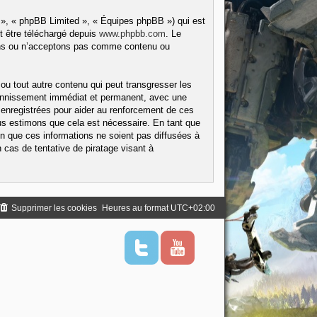
 », « phpBB Limited », « Équipes phpBB ») qui est
t être téléchargé depuis
www.phpbb.com
. Le
tons ou n’acceptons pas comme contenu ou
ou tout autre contenu qui peut transgresser les
 bannissement immédiat et permanent, avec une
 enregistrées pour aider au renforcement de ces
us estimons que cela est nécessaire. En tant que
 que ces informations ne soient pas diffusées à
cas de tentative de piratage visant à
Supprimer les cookies
Heures au format
UTC+02:00
T
Y
w
o
i
u
t
t
t
u
e
b
r
e