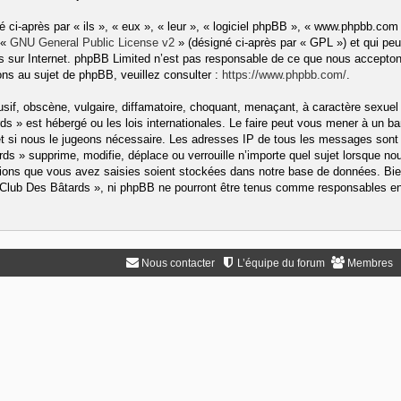
ci-après par « ils », « eux », « leur », « logiciel phpBB », « www.phpbb.com
 «
GNU General Public License v2
» (désigné ci-après par « GPL ») et qui peu
ons sur Internet. phpBB Limited n’est pas responsable de ce que nous accep
ns au sujet de phpBB, veuillez consulter :
https://www.phpbb.com/
.
if, obscène, vulgaire, diffamatoire, choquant, menaçant, à caractère sexuel 
rds » est hébergé ou les lois internationales. Le faire peut vous mener à un
rnet si nous le jugeons nécessaire. Les adresses IP de tous les messages sont
s » supprime, modifie, déplace ou verrouille n’importe quel sujet lorsque no
ons que vous avez saisies soient stockées dans notre base de données. Bien
« Club Des Bâtards », ni phpBB ne pourront être tenus comme responsables en 
Nous contacter
L’équipe du forum
Membres