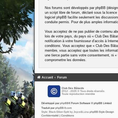
Nos forums sont développés par phpBB (désigné 
un script libre de forum, déclaré sous la licence
logiciel phpBB facilite seulement les discussi
conduite permis. Pour de plus amples informatio
Vous acceptez de ne pas publier de contenu abus
lois de votre pays, du pays où « Club Des Bâta
notification à votre fournisseur d’accès à Inte
conditions. Vous acceptez que « Club Des Bâtard
membre, vous acceptez que toutes les informati
une tierce partie sans votre consentement, ni 
compromettre les données.
Accueil
Forum
Club Des Bâtards
2012 - 2026 © Tous droits réservés
Toute reproduction interdite
Développé par
phpBB
® Forum Software © phpBB Limited
Traduit par
phpBB-fr.com
Style: Black-Silver-Split by Joyce&Luna
phpBB-Style-Design
Confidentialité
|
Conditions