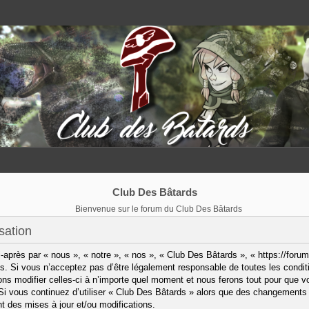
Club Des Bâtards
Bienvenue sur le forum du Club Des Bâtards
sation
après par « nous », « notre », « nos », « Club Des Bâtards », « https://forum
. Si vous n’acceptez pas d’être légalement responsable de toutes les condit
ns modifier celles-ci à n’importe quel moment et nous ferons tout pour que vo
 Si vous continuez d’utiliser « Club Des Bâtards » alors que des changements 
 des mises à jour et/ou modifications.