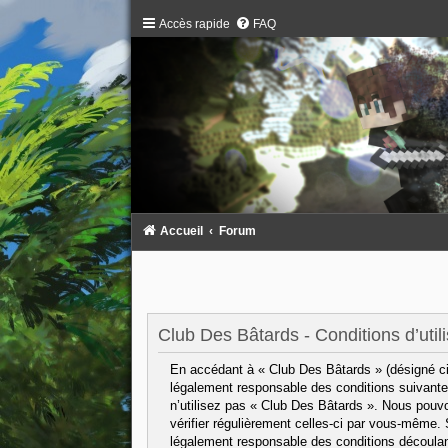
Accès rapide
FAQ
Accueil
Forum
Club Des Bâtards - Conditions d’utili
En accédant à « Club Des Bâtards » (désigné ci-
légalement responsable des conditions suivantes
n’utilisez pas « Club Des Bâtards ». Nous pouvo
vérifier régulièrement celles-ci par vous-même.
légalement responsable des conditions découlant