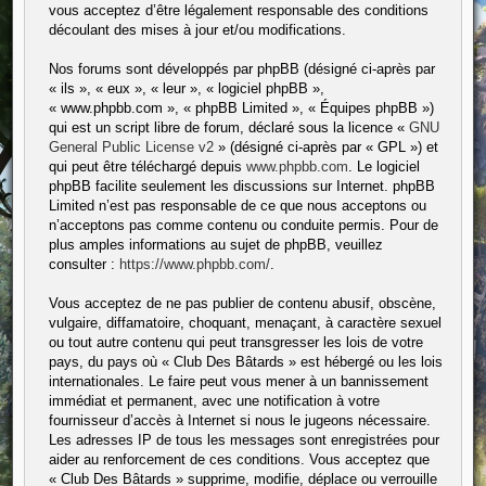
vous acceptez d’être légalement responsable des conditions
découlant des mises à jour et/ou modifications.
Nos forums sont développés par phpBB (désigné ci-après par
« ils », « eux », « leur », « logiciel phpBB »,
« www.phpbb.com », « phpBB Limited », « Équipes phpBB »)
qui est un script libre de forum, déclaré sous la licence «
GNU
General Public License v2
» (désigné ci-après par « GPL ») et
qui peut être téléchargé depuis
www.phpbb.com
. Le logiciel
phpBB facilite seulement les discussions sur Internet. phpBB
Limited n’est pas responsable de ce que nous acceptons ou
n’acceptons pas comme contenu ou conduite permis. Pour de
plus amples informations au sujet de phpBB, veuillez
consulter :
https://www.phpbb.com/
.
Vous acceptez de ne pas publier de contenu abusif, obscène,
vulgaire, diffamatoire, choquant, menaçant, à caractère sexuel
ou tout autre contenu qui peut transgresser les lois de votre
pays, du pays où « Club Des Bâtards » est hébergé ou les lois
internationales. Le faire peut vous mener à un bannissement
immédiat et permanent, avec une notification à votre
fournisseur d’accès à Internet si nous le jugeons nécessaire.
Les adresses IP de tous les messages sont enregistrées pour
aider au renforcement de ces conditions. Vous acceptez que
« Club Des Bâtards » supprime, modifie, déplace ou verrouille