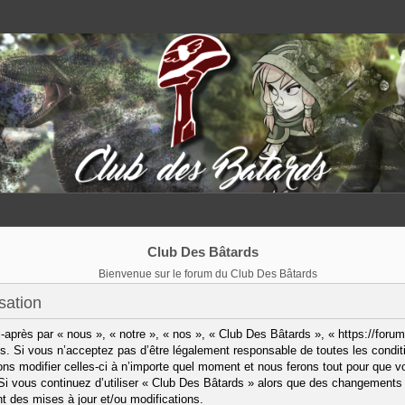
Club Des Bâtards
Bienvenue sur le forum du Club Des Bâtards
sation
après par « nous », « notre », « nos », « Club Des Bâtards », « https://forum
. Si vous n’acceptez pas d’être légalement responsable de toutes les condit
ns modifier celles-ci à n’importe quel moment et nous ferons tout pour que vo
 Si vous continuez d’utiliser « Club Des Bâtards » alors que des changements 
 des mises à jour et/ou modifications.