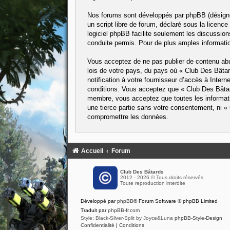
Nos forums sont développés par phpBB (désigné 
un script libre de forum, déclaré sous la licence
logiciel phpBB facilite seulement les discussi
conduite permis. Pour de plus amples informatio
Vous acceptez de ne pas publier de contenu abus
lois de votre pays, du pays où « Club Des Bâta
notification à votre fournisseur d’accès à Inte
conditions. Vous acceptez que « Club Des Bâtard
membre, vous acceptez que toutes les informati
une tierce partie sans votre consentement, ni 
compromettre les données.
Accueil
Forum
Club Des Bâtards
2012 - 2026 © Tous droits réservés
Toute reproduction interdite
Développé par
phpBB
® Forum Software © phpBB Limited
Traduit par
phpBB-fr.com
Style: Black-Silver-Split by Joyce&Luna
phpBB-Style-Design
Confidentialité
|
Conditions