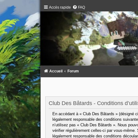
Accès rapide
FAQ
Accueil
Forum
Club Des Bâtards - Conditions d’utili
En accédant à « Club Des Bâtards » (désigné ci-
légalement responsable des conditions suivantes
n’utilisez pas « Club Des Bâtards ». Nous pouvo
vérifier régulièrement celles-ci par vous-même.
légalement responsable des conditions découlant