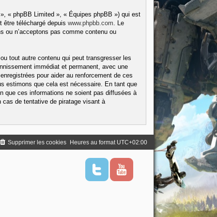
 », « phpBB Limited », « Équipes phpBB ») qui est
t être téléchargé depuis
www.phpbb.com
. Le
tons ou n’acceptons pas comme contenu ou
ou tout autre contenu qui peut transgresser les
 bannissement immédiat et permanent, avec une
 enregistrées pour aider au renforcement de ces
us estimons que cela est nécessaire. En tant que
 que ces informations ne soient pas diffusées à
cas de tentative de piratage visant à
Supprimer les cookies
Heures au format
UTC+02:00
T
Y
w
o
i
u
t
t
t
u
e
b
r
e