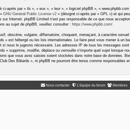
ci-après par « ils », « eux », « leur », « logiciel phpBB », « www.phpbb.com
 «
GNU General Public License v2
» (désigné ci-après par « GPL ») et qui peu
ons sur Internet. phpBB Limited n’est pas responsable de ce que nous accep
ns au sujet de phpBB, veuillez consulter :
https://www.phpbb.com/
.
if, obscène, vulgaire, diffamatoire, choquant, menaçant, à caractère sexuel 
rds » est hébergé ou les lois internationales. Le faire peut vous mener à un
rnet si nous le jugeons nécessaire. Les adresses IP de tous les messages sont
s » supprime, modifie, déplace ou verrouille n’importe quel sujet lorsque no
ons que vous avez saisies soient stockées dans notre base de données. Bien
« Club Des Bâtards », ni phpBB ne pourront être tenus comme responsables en 
Nous contacter
L’équipe du forum
Membres