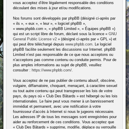
vous acceptez d’être légalement responsable des conditions
découlant des mises à jour et/ou modifications.
Nos forums sont développés par phpBB (désigné ci-après par
« ils », « eux », « leur », « logiciel phpBB »,
« www.phpbb.com », « phpBB Limited », « Équipes phpBB »)
qui est un script libre de forum, déclaré sous la licence «
GNU
General Public License v2
» (désigné ci-après par « GPL ») et
qui peut être téléchargé depuis
www.phpbb.com
. Le logiciel
phpBB facilite seulement les discussions sur Internet. phpBB
Limited n’est pas responsable de ce que nous acceptons ou
n’acceptons pas comme contenu ou conduite permis. Pour de
plus amples informations au sujet de phpBB, veuillez
consulter :
https://www.phpbb.com/
.
Vous acceptez de ne pas publier de contenu abusif, obscène,
vulgaire, diffamatoire, choquant, menaçant, à caractère sexuel
ou tout autre contenu qui peut transgresser les lois de votre
pays, du pays où « Club Des Bâtards » est hébergé ou les lois
internationales. Le faire peut vous mener à un bannissement
immédiat et permanent, avec une notification à votre
fournisseur d’accès à Internet si nous le jugeons nécessaire.
Les adresses IP de tous les messages sont enregistrées pour
aider au renforcement de ces conditions. Vous acceptez que
« Club Des Bâtards » supprime, modifie, déplace ou verrouille