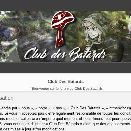
Club Des Bâtards
Bienvenue sur le forum du Club Des Bâtards
sation
après par « nous », « notre », « nos », « Club Des Bâtards », « https://forum
. Si vous n’acceptez pas d’être légalement responsable de toutes les condit
ns modifier celles-ci à n’importe quel moment et nous ferons tout pour que vo
 Si vous continuez d’utiliser « Club Des Bâtards » alors que des changements 
 des mises à jour et/ou modifications.