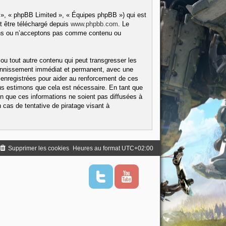
 », « phpBB Limited », « Équipes phpBB ») qui est
t être téléchargé depuis
www.phpbb.com
. Le
tons ou n’acceptons pas comme contenu ou
ou tout autre contenu qui peut transgresser les
 bannissement immédiat et permanent, avec une
 enregistrées pour aider au renforcement de ces
us estimons que cela est nécessaire. En tant que
 que ces informations ne soient pas diffusées à
cas de tentative de piratage visant à
Supprimer les cookies
Heures au format
UTC+02:00
T
Y
w
o
i
u
t
t
t
u
e
b
r
e