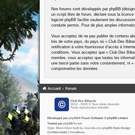
Nos forums sont développés par phpBB (désigné 
un script libre de forum, déclaré sous la licence
logiciel phpBB facilite seulement les discussi
conduite permis. Pour de plus amples informatio
Vous acceptez de ne pas publier de contenu abus
lois de votre pays, du pays où « Club Des Bâta
notification à votre fournisseur d’accès à Inte
conditions. Vous acceptez que « Club Des Bâtard
membre, vous acceptez que toutes les informati
une tierce partie sans votre consentement, ni 
compromettre les données.
Accueil
Forum
Club Des Bâtards
2012 - 2026 © Tous droits réservés
Toute reproduction interdite
Développé par
phpBB
® Forum Software © phpBB Limited
Traduit par
phpBB-fr.com
Style: Black-Silver-Split by Joyce&Luna
phpBB-Style-Design
Confidentialité
|
Conditions