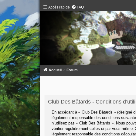
Accès rapide
FAQ
Accueil
Forum
Club Des Bâtards - Conditions d’utili
En accédant à « Club Des Bâtards » (désigné ci-
légalement responsable des conditions suivantes
n’utilisez pas « Club Des Bâtards ». Nous pouvo
vérifier régulièrement celles-ci par vous-même.
légalement responsable des conditions découlant