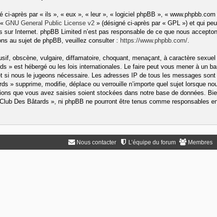
ci-après par « ils », « eux », « leur », « logiciel phpBB », « www.phpbb.com
 «
GNU General Public License v2
» (désigné ci-après par « GPL ») et qui peu
ons sur Internet. phpBB Limited n’est pas responsable de ce que nous accep
ns au sujet de phpBB, veuillez consulter :
https://www.phpbb.com/
.
if, obscène, vulgaire, diffamatoire, choquant, menaçant, à caractère sexuel 
rds » est hébergé ou les lois internationales. Le faire peut vous mener à un
rnet si nous le jugeons nécessaire. Les adresses IP de tous les messages sont
s » supprime, modifie, déplace ou verrouille n’importe quel sujet lorsque no
ons que vous avez saisies soient stockées dans notre base de données. Bien
« Club Des Bâtards », ni phpBB ne pourront être tenus comme responsables en 
Nous contacter
L’équipe du forum
Membres