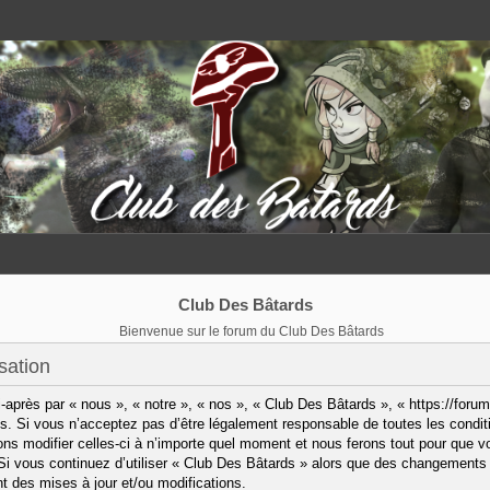
Club Des Bâtards
Bienvenue sur le forum du Club Des Bâtards
sation
après par « nous », « notre », « nos », « Club Des Bâtards », « https://forum
. Si vous n’acceptez pas d’être légalement responsable de toutes les condit
ns modifier celles-ci à n’importe quel moment et nous ferons tout pour que vo
 Si vous continuez d’utiliser « Club Des Bâtards » alors que des changements 
 des mises à jour et/ou modifications.