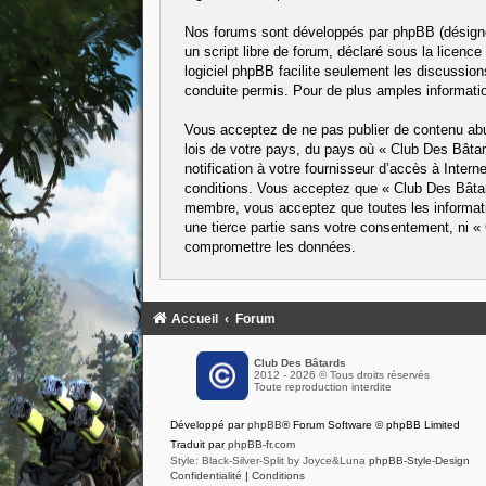
Nos forums sont développés par phpBB (désigné 
un script libre de forum, déclaré sous la licence
logiciel phpBB facilite seulement les discussi
conduite permis. Pour de plus amples informatio
Vous acceptez de ne pas publier de contenu abus
lois de votre pays, du pays où « Club Des Bâta
notification à votre fournisseur d’accès à Inte
conditions. Vous acceptez que « Club Des Bâtard
membre, vous acceptez que toutes les informati
une tierce partie sans votre consentement, ni 
compromettre les données.
Accueil
Forum
Club Des Bâtards
2012 - 2026 © Tous droits réservés
Toute reproduction interdite
Développé par
phpBB
® Forum Software © phpBB Limited
Traduit par
phpBB-fr.com
Style: Black-Silver-Split by Joyce&Luna
phpBB-Style-Design
Confidentialité
|
Conditions