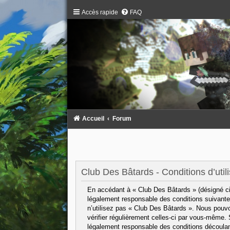
Accès rapide
FAQ
Accueil
Forum
Club Des Bâtards - Conditions d’utili
En accédant à « Club Des Bâtards » (désigné ci-
légalement responsable des conditions suivantes
n’utilisez pas « Club Des Bâtards ». Nous pouvo
vérifier régulièrement celles-ci par vous-même.
légalement responsable des conditions découlant