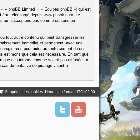
 », « phpBB Limited », « Équipes phpBB ») qui est
t être téléchargé depuis
www.phpbb.com
. Le
tons ou n’acceptons pas comme contenu ou
ou tout autre contenu qui peut transgresser les
 bannissement immédiat et permanent, avec une
 enregistrées pour aider au renforcement de ces
us estimons que cela est nécessaire. En tant que
 que ces informations ne soient pas diffusées à
cas de tentative de piratage visant à
Supprimer les cookies
Heures au format
UTC+02:00
T
Y
w
o
i
u
t
t
t
u
e
b
r
e