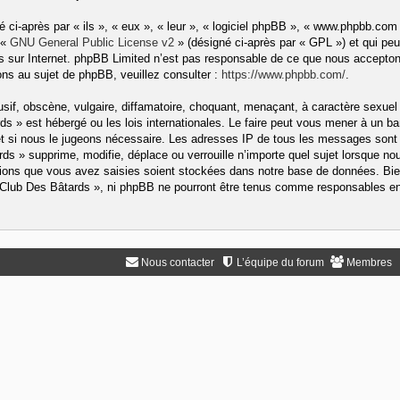
ci-après par « ils », « eux », « leur », « logiciel phpBB », « www.phpbb.com
 «
GNU General Public License v2
» (désigné ci-après par « GPL ») et qui peu
ons sur Internet. phpBB Limited n’est pas responsable de ce que nous accep
ns au sujet de phpBB, veuillez consulter :
https://www.phpbb.com/
.
if, obscène, vulgaire, diffamatoire, choquant, menaçant, à caractère sexuel 
rds » est hébergé ou les lois internationales. Le faire peut vous mener à un
rnet si nous le jugeons nécessaire. Les adresses IP de tous les messages sont
s » supprime, modifie, déplace ou verrouille n’importe quel sujet lorsque no
ons que vous avez saisies soient stockées dans notre base de données. Bien
« Club Des Bâtards », ni phpBB ne pourront être tenus comme responsables en 
Nous contacter
L’équipe du forum
Membres