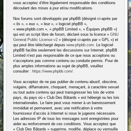
vous acceptez d’être légalement responsable des conditions
découlant des mises à jour et/ou modifications.
Nos forums sont développés par phpBB (désigné ci-après par
« ils », « eux », « leur », « logiciel phpBB »,
« www.phpbb.com », « phpBB Limited », « Équipes phpBB »)
qui est un script libre de forum, déclaré sous la licence «
GNU
General Public License v2
» (désigné ci-après par « GPL ») et
qui peut être téléchargé depuis
www.phpbb.com
. Le logiciel
phpBB facilite seulement les discussions sur Internet. phpBB
Limited n’est pas responsable de ce que nous acceptons ou
n’acceptons pas comme contenu ou conduite permis. Pour de
plus amples informations au sujet de phpBB, veuillez
consulter :
https://www.phpbb.com/
.
Vous acceptez de ne pas publier de contenu abusif, obscène,
vulgaire, diffamatoire, choquant, menaçant, à caractère sexuel
ou tout autre contenu qui peut transgresser les lois de votre
pays, du pays où « Club Des Bâtards » est hébergé ou les lois
internationales. Le faire peut vous mener à un bannissement
immédiat et permanent, avec une notification à votre
fournisseur d’accès à Internet si nous le jugeons nécessaire.
Les adresses IP de tous les messages sont enregistrées pour
aider au renforcement de ces conditions. Vous acceptez que
« Club Des Bâtards » supprime, modifie, déplace ou verrouille