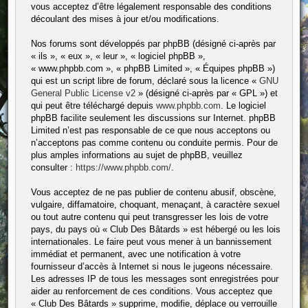
vous acceptez d’être légalement responsable des conditions
découlant des mises à jour et/ou modifications.
Nos forums sont développés par phpBB (désigné ci-après par
« ils », « eux », « leur », « logiciel phpBB »,
« www.phpbb.com », « phpBB Limited », « Équipes phpBB »)
qui est un script libre de forum, déclaré sous la licence «
GNU
General Public License v2
» (désigné ci-après par « GPL ») et
qui peut être téléchargé depuis
www.phpbb.com
. Le logiciel
phpBB facilite seulement les discussions sur Internet. phpBB
Limited n’est pas responsable de ce que nous acceptons ou
n’acceptons pas comme contenu ou conduite permis. Pour de
plus amples informations au sujet de phpBB, veuillez
consulter :
https://www.phpbb.com/
.
Vous acceptez de ne pas publier de contenu abusif, obscène,
vulgaire, diffamatoire, choquant, menaçant, à caractère sexuel
ou tout autre contenu qui peut transgresser les lois de votre
pays, du pays où « Club Des Bâtards » est hébergé ou les lois
internationales. Le faire peut vous mener à un bannissement
immédiat et permanent, avec une notification à votre
fournisseur d’accès à Internet si nous le jugeons nécessaire.
Les adresses IP de tous les messages sont enregistrées pour
aider au renforcement de ces conditions. Vous acceptez que
« Club Des Bâtards » supprime, modifie, déplace ou verrouille