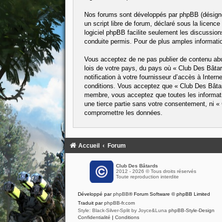
Nos forums sont développés par phpBB (désigné 
un script libre de forum, déclaré sous la licence
logiciel phpBB facilite seulement les discussi
conduite permis. Pour de plus amples informatio
Vous acceptez de ne pas publier de contenu abus
lois de votre pays, du pays où « Club Des Bâta
notification à votre fournisseur d’accès à Inte
conditions. Vous acceptez que « Club Des Bâtard
membre, vous acceptez que toutes les informati
une tierce partie sans votre consentement, ni 
compromettre les données.
Accueil
Forum
Club Des Bâtards
2012 - 2026 © Tous droits réservés
Toute reproduction interdite
Développé par
phpBB
® Forum Software © phpBB Limited
Traduit par
phpBB-fr.com
Style: Black-Silver-Split by Joyce&Luna
phpBB-Style-Design
Confidentialité
|
Conditions