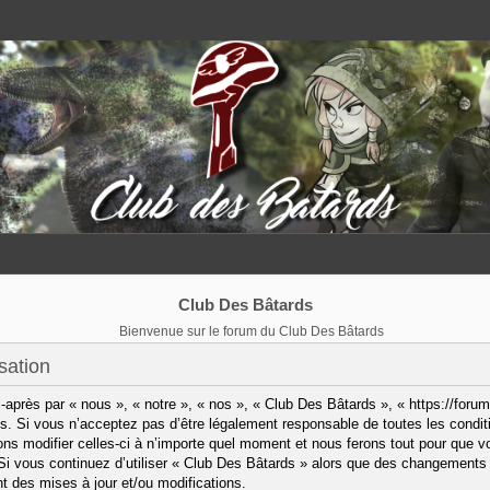
Club Des Bâtards
Bienvenue sur le forum du Club Des Bâtards
sation
après par « nous », « notre », « nos », « Club Des Bâtards », « https://forum
. Si vous n’acceptez pas d’être légalement responsable de toutes les condit
ns modifier celles-ci à n’importe quel moment et nous ferons tout pour que vo
 Si vous continuez d’utiliser « Club Des Bâtards » alors que des changements 
 des mises à jour et/ou modifications.