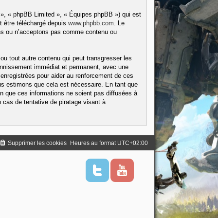
 », « phpBB Limited », « Équipes phpBB ») qui est
t être téléchargé depuis
www.phpbb.com
. Le
tons ou n’acceptons pas comme contenu ou
ou tout autre contenu qui peut transgresser les
 bannissement immédiat et permanent, avec une
 enregistrées pour aider au renforcement de ces
us estimons que cela est nécessaire. En tant que
 que ces informations ne soient pas diffusées à
cas de tentative de piratage visant à
Supprimer les cookies
Heures au format
UTC+02:00
T
Y
w
o
i
u
t
t
t
u
e
b
r
e