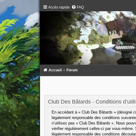
Accès rapide
FAQ
Accueil
Forum
Club Des Bâtards - Conditions d’utili
En accédant à « Club Des Bâtards » (désigné ci-
légalement responsable des conditions suivantes
n’utilisez pas « Club Des Bâtards ». Nous pouvo
vérifier régulièrement celles-ci par vous-même.
légalement responsable des conditions découlant