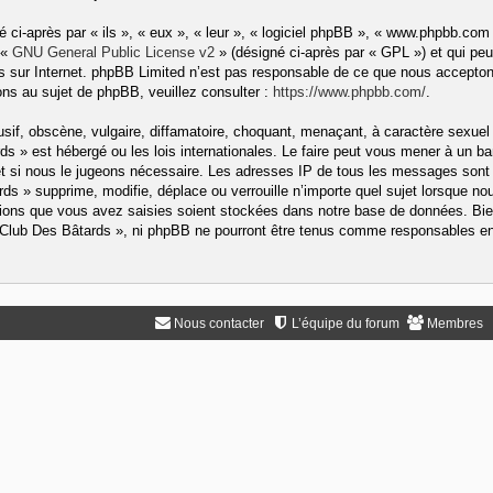
ci-après par « ils », « eux », « leur », « logiciel phpBB », « www.phpbb.com
 «
GNU General Public License v2
» (désigné ci-après par « GPL ») et qui peu
ons sur Internet. phpBB Limited n’est pas responsable de ce que nous accep
ns au sujet de phpBB, veuillez consulter :
https://www.phpbb.com/
.
if, obscène, vulgaire, diffamatoire, choquant, menaçant, à caractère sexuel 
rds » est hébergé ou les lois internationales. Le faire peut vous mener à un
rnet si nous le jugeons nécessaire. Les adresses IP de tous les messages sont
s » supprime, modifie, déplace ou verrouille n’importe quel sujet lorsque no
ons que vous avez saisies soient stockées dans notre base de données. Bien
« Club Des Bâtards », ni phpBB ne pourront être tenus comme responsables en 
Nous contacter
L’équipe du forum
Membres