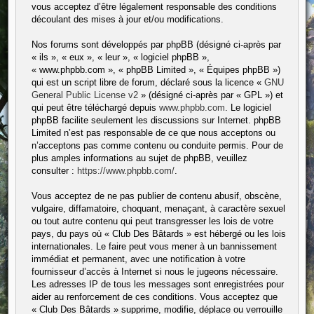
vous acceptez d’être légalement responsable des conditions
découlant des mises à jour et/ou modifications.
Nos forums sont développés par phpBB (désigné ci-après par
« ils », « eux », « leur », « logiciel phpBB »,
« www.phpbb.com », « phpBB Limited », « Équipes phpBB »)
qui est un script libre de forum, déclaré sous la licence «
GNU
General Public License v2
» (désigné ci-après par « GPL ») et
qui peut être téléchargé depuis
www.phpbb.com
. Le logiciel
phpBB facilite seulement les discussions sur Internet. phpBB
Limited n’est pas responsable de ce que nous acceptons ou
n’acceptons pas comme contenu ou conduite permis. Pour de
plus amples informations au sujet de phpBB, veuillez
consulter :
https://www.phpbb.com/
.
Vous acceptez de ne pas publier de contenu abusif, obscène,
vulgaire, diffamatoire, choquant, menaçant, à caractère sexuel
ou tout autre contenu qui peut transgresser les lois de votre
pays, du pays où « Club Des Bâtards » est hébergé ou les lois
internationales. Le faire peut vous mener à un bannissement
immédiat et permanent, avec une notification à votre
fournisseur d’accès à Internet si nous le jugeons nécessaire.
Les adresses IP de tous les messages sont enregistrées pour
aider au renforcement de ces conditions. Vous acceptez que
« Club Des Bâtards » supprime, modifie, déplace ou verrouille