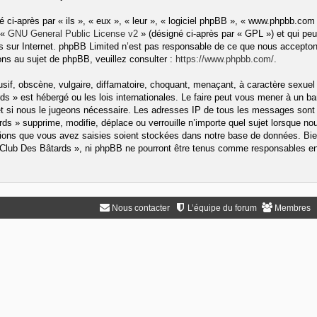
ci-après par « ils », « eux », « leur », « logiciel phpBB », « www.phpbb.com
 «
GNU General Public License v2
» (désigné ci-après par « GPL ») et qui peu
ons sur Internet. phpBB Limited n’est pas responsable de ce que nous accep
ns au sujet de phpBB, veuillez consulter :
https://www.phpbb.com/
.
if, obscène, vulgaire, diffamatoire, choquant, menaçant, à caractère sexuel 
rds » est hébergé ou les lois internationales. Le faire peut vous mener à un
rnet si nous le jugeons nécessaire. Les adresses IP de tous les messages sont
s » supprime, modifie, déplace ou verrouille n’importe quel sujet lorsque no
ons que vous avez saisies soient stockées dans notre base de données. Bien
« Club Des Bâtards », ni phpBB ne pourront être tenus comme responsables en 
Nous contacter
L’équipe du forum
Membres