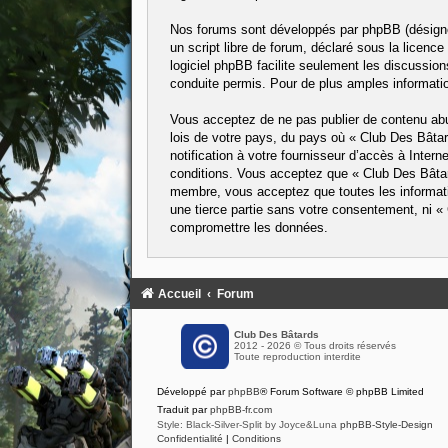
Nos forums sont développés par phpBB (désigné 
un script libre de forum, déclaré sous la licence
logiciel phpBB facilite seulement les discussi
conduite permis. Pour de plus amples informatio
Vous acceptez de ne pas publier de contenu abus
lois de votre pays, du pays où « Club Des Bâta
notification à votre fournisseur d’accès à Inte
conditions. Vous acceptez que « Club Des Bâtard
membre, vous acceptez que toutes les informati
une tierce partie sans votre consentement, ni 
compromettre les données.
Accueil
Forum
Club Des Bâtards
2012 - 2026 © Tous droits réservés
Toute reproduction interdite
Développé par
phpBB
® Forum Software © phpBB Limited
Traduit par
phpBB-fr.com
Style: Black-Silver-Split by Joyce&Luna
phpBB-Style-Design
Confidentialité
|
Conditions