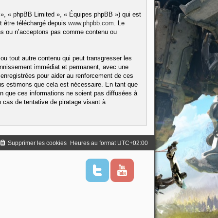
 », « phpBB Limited », « Équipes phpBB ») qui est
t être téléchargé depuis
www.phpbb.com
. Le
tons ou n’acceptons pas comme contenu ou
ou tout autre contenu qui peut transgresser les
 bannissement immédiat et permanent, avec une
 enregistrées pour aider au renforcement de ces
us estimons que cela est nécessaire. En tant que
 que ces informations ne soient pas diffusées à
cas de tentative de piratage visant à
Supprimer les cookies
Heures au format
UTC+02:00
T
Y
w
o
i
u
t
t
t
u
e
b
r
e