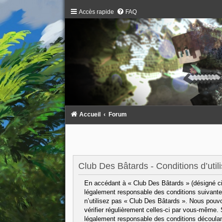
Accès rapide
FAQ
Accueil
Forum
Club Des Bâtards - Conditions d’utili
En accédant à « Club Des Bâtards » (désigné ci-
légalement responsable des conditions suivantes
n’utilisez pas « Club Des Bâtards ». Nous pouvo
vérifier régulièrement celles-ci par vous-même.
légalement responsable des conditions découlant