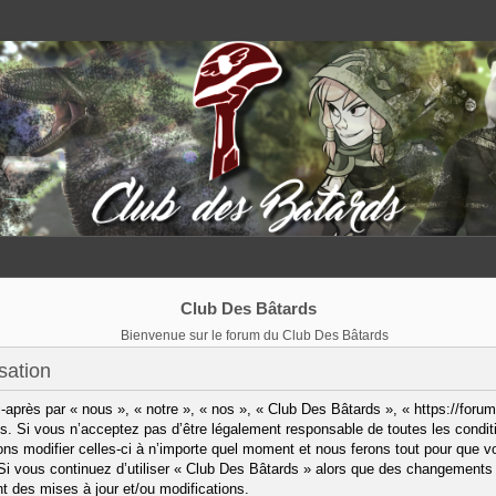
Club Des Bâtards
Bienvenue sur le forum du Club Des Bâtards
sation
après par « nous », « notre », « nos », « Club Des Bâtards », « https://forum
. Si vous n’acceptez pas d’être légalement responsable de toutes les condit
ns modifier celles-ci à n’importe quel moment et nous ferons tout pour que vo
 Si vous continuez d’utiliser « Club Des Bâtards » alors que des changements 
 des mises à jour et/ou modifications.