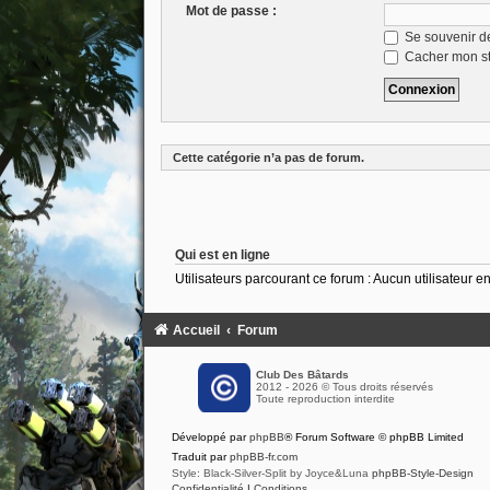
Mot de passe :
Se souvenir d
Cacher mon sta
Cette catégorie n’a pas de forum.
Qui est en ligne
Utilisateurs parcourant ce forum : Aucun utilisateur enr
Accueil
Forum
Club Des Bâtards
2012 - 2026 © Tous droits réservés
Toute reproduction interdite
Développé par
phpBB
® Forum Software © phpBB Limited
Traduit par
phpBB-fr.com
Style: Black-Silver-Split by Joyce&Luna
phpBB-Style-Design
Confidentialité
|
Conditions