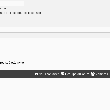
e moi
tut en ligne pour cette session
egistré et 1 invité
Nous contacter
L’équipe du forum
Membres