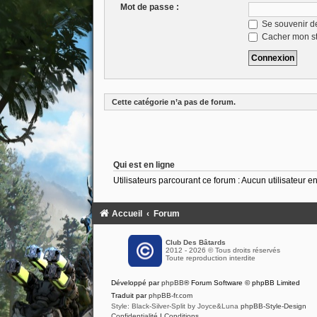
Mot de passe :
Se souvenir d
Cacher mon sta
Cette catégorie n’a pas de forum.
Qui est en ligne
Utilisateurs parcourant ce forum : Aucun utilisateur enr
Accueil
Forum
Club Des Bâtards
2012 - 2026 © Tous droits réservés
Toute reproduction interdite
Développé par
phpBB
® Forum Software © phpBB Limited
Traduit par
phpBB-fr.com
Style: Black-Silver-Split by Joyce&Luna
phpBB-Style-Design
Confidentialité
|
Conditions