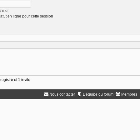
e moi
tut en ligne pour cette session
egistré et 1 invité
Nous contacter
L’équipe du forum
Membres