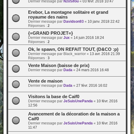
Dernier message par
NzoSifou
«
03 févr. 2018 10:47
Erebor, La montagne solitaire et grand
royaume des nains
Dernier message par
Davidson93
«
10 janv. 2018 22:42
Réponses :
2
{=GRAND PROJET=}
Dernier message par
Jux
«
14 juin 2016 18:24
Réponses :
2
Ok, le spawn, ON REFAIT TOUT, (D&CO :p)
Dernier message par
Black_warrior
«
13 avr. 2016 21:39
Réponses :
3
Vente Maison (baisse de prix)
Dernier message par
Dada
«
24 mars 2016 16:48
Vente de maison
Dernier message par
Dada
«
27 févr. 2016 16:02
Visitons la base de Caif0
Dernier message par
JeSuisUnePanda
«
10 févr. 2016
12:56
Avancement de la décoration de la maison a
Caif0
Dernier message par
JeSuisUnePanda
«
10 févr. 2016
11:47