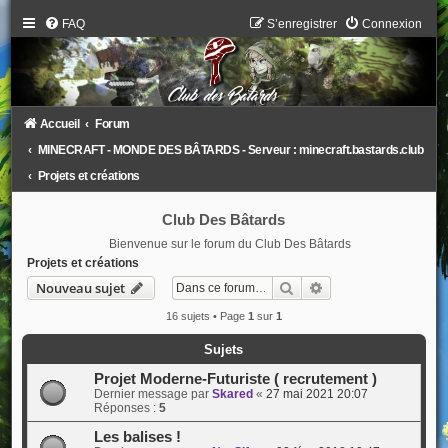
FAQ
S’enregistrer
Connexion
Accueil
Forum
MINECRAFT - MONDE DES BÂTARDS - Serveur : minecraft.bastards.club
Projets et créations
Club Des Bâtards
Bienvenue sur le forum du Club Des Bâtards
Projets et créations
Rechercher
Recherche avancée
Nouveau sujet
16 sujets • Page
1
sur
1
Sujets
Projet Moderne-Futuriste ( recrutement )
Dernier message par
Skared
«
27 mai 2021 20:07
Réponses :
5
Les balises !