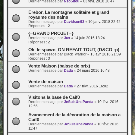
Dernier message par
NzoSifou
«
03 févr. 2018 10:47
Erebor, La montagne solitaire et grand
royaume des nains
Dernier message par
Davidson93
«
10 janv. 2018 22:42
Réponses :
2
{=GRAND PROJET=}
Dernier message par
Jux
«
14 juin 2016 18:24
Réponses :
2
Ok, le spawn, ON REFAIT TOUT, (D&CO :p)
Dernier message par
Black_warrior
«
13 avr. 2016 21:39
Réponses :
3
Vente Maison (baisse de prix)
Dernier message par
Dada
«
24 mars 2016 16:48
Vente de maison
Dernier message par
Dada
«
27 févr. 2016 16:02
Visitons la base de Caif0
Dernier message par
JeSuisUnePanda
«
10 févr. 2016
12:56
Avancement de la décoration de la maison a
Caif0
Dernier message par
JeSuisUnePanda
«
10 févr. 2016
11:47