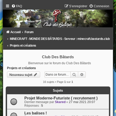
FAQ
S’enregistrer
Connexion
Accueil
Forum
MINECRAFT - MONDE DES BÂTARDS - Serveur : minecraft.bastards.club
Projets et créations
Club Des Bâtards
Bienvenue sur le forum du Club Des Bâtards
Projets et créations
Rechercher
Recherche avancée
Nouveau sujet
16 sujets • Page
1
sur
1
Sujets
Projet Moderne-Futuriste ( recrutement )
Dernier message par
Skared
«
27 mai 2021 20:07
Réponses :
5
Les balises !