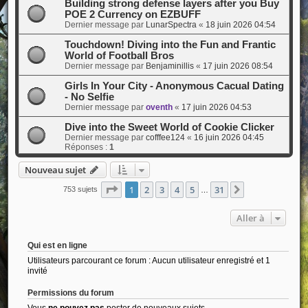
Building strong defense layers after you Buy
POE 2 Currency on EZBUFF
Dernier message par
LunarSpectra
«
18 juin 2026 04:54
Touchdown! Diving into the Fun and Frantic
World of Football Bros
Dernier message par
Benjaminillis
«
17 juin 2026 08:54
Girls In Your City - Anonymous Cacual Dating
- No Selfie
Dernier message par
oventh
«
17 juin 2026 04:53
Dive into the Sweet World of Cookie Clicker
Dernier message par
cofffee124
«
16 juin 2026 04:45
Réponses :
1
Nouveau sujet
Page
1
sur
31
1
2
3
4
5
31
Suivante
753 sujets
…
Aller à
Qui est en ligne
Utilisateurs parcourant ce forum : Aucun utilisateur enregistré et 1
invité
Permissions du forum