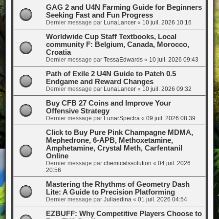
GAG 2 and U4N Farming Guide for Beginners
Seeking Fast and Fun Progress
Dernier message par
LunaLancer
«
10 juil. 2026 10:16
Worldwide Cup Staff Textbooks, Local
community F: Belgium, Canada, Morocco,
Croatia
Dernier message par
TessaEdwards
«
10 juil. 2026 09:43
Path of Exile 2 U4N Guide to Patch 0.5
Endgame and Reward Changes
Dernier message par
LunaLancer
«
10 juil. 2026 09:32
Buy CFB 27 Coins and Improve Your
Offensive Strategy
Dernier message par
LunarSpectra
«
09 juil. 2026 08:39
Click to Buy Pure Pink Champagne MDMA,
Mephedrone, 6-APB, Methoxetamine,
Amphetamine, Crystal Meth, Carfentanil
Online
Dernier message par
chemicalssolution
«
04 juil. 2026
20:56
Mastering the Rhythms of Geometry Dash
Lite: A Guide to Precision Platforming
Dernier message par
Juliaedina
«
01 juil. 2026 04:54
EZBUFF: Why Competitive Players Choose to