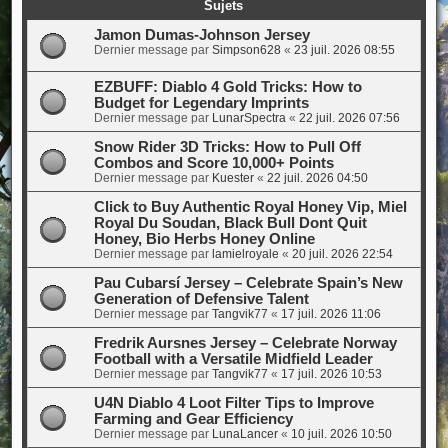
Sujets
Jamon Dumas-Johnson Jersey
Dernier message par
Simpson628
«
23 juil. 2026 08:55
EZBUFF: Diablo 4 Gold Tricks: How to
Budget for Legendary Imprints
Dernier message par
LunarSpectra
«
22 juil. 2026 07:56
Snow Rider 3D Tricks: How to Pull Off
Combos and Score 10,000+ Points
Dernier message par
Kuester
«
22 juil. 2026 04:50
Click to Buy Authentic Royal Honey Vip, Miel
Royal Du Soudan, Black Bull Dont Quit
Honey, Bio Herbs Honey Online
Dernier message par
lamielroyale
«
20 juil. 2026 22:54
Pau Cubarsí Jersey – Celebrate Spain’s New
Generation of Defensive Talent
Dernier message par
Tangvik77
«
17 juil. 2026 11:06
Fredrik Aursnes Jersey – Celebrate Norway
Football with a Versatile Midfield Leader
Dernier message par
Tangvik77
«
17 juil. 2026 10:53
U4N Diablo 4 Loot Filter Tips to Improve
Farming and Gear Efficiency
Dernier message par
LunaLancer
«
10 juil. 2026 10:50