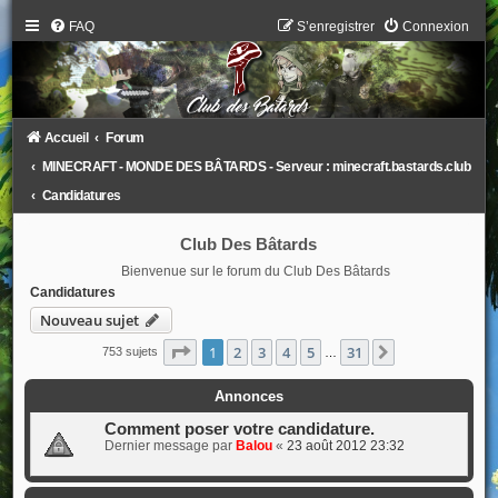
FAQ
S’enregistrer
Connexion
Accueil
Forum
MINECRAFT - MONDE DES BÂTARDS - Serveur : minecraft.bastards.club
Candidatures
Club Des Bâtards
Bienvenue sur le forum du Club Des Bâtards
Candidatures
Nouveau sujet
Page
1
sur
31
1
2
3
4
5
31
Suivante
753 sujets
…
Annonces
Comment poser votre candidature.
Dernier message par
Balou
«
23 août 2012 23:32