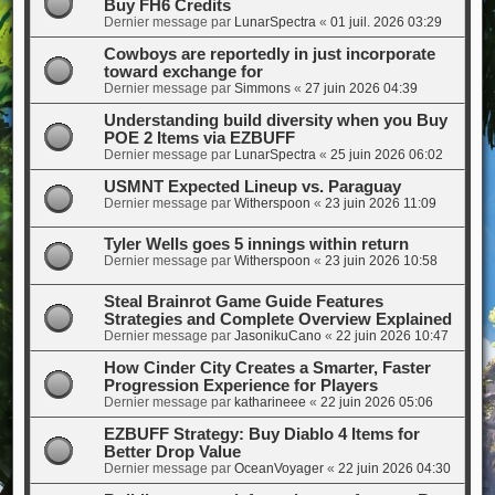
Buy FH6 Credits
Dernier message par
LunarSpectra
«
01 juil. 2026 03:29
Cowboys are reportedly in just incorporate
toward exchange for
Dernier message par
Simmons
«
27 juin 2026 04:39
Understanding build diversity when you Buy
POE 2 Items via EZBUFF
Dernier message par
LunarSpectra
«
25 juin 2026 06:02
USMNT Expected Lineup vs. Paraguay
Dernier message par
Witherspoon
«
23 juin 2026 11:09
Tyler Wells goes 5 innings within return
Dernier message par
Witherspoon
«
23 juin 2026 10:58
Steal Brainrot Game Guide Features
Strategies and Complete Overview Explained
Dernier message par
JasonikuCano
«
22 juin 2026 10:47
How Cinder City Creates a Smarter, Faster
Progression Experience for Players
Dernier message par
katharineee
«
22 juin 2026 05:06
EZBUFF Strategy: Buy Diablo 4 Items for
Better Drop Value
Dernier message par
OceanVoyager
«
22 juin 2026 04:30