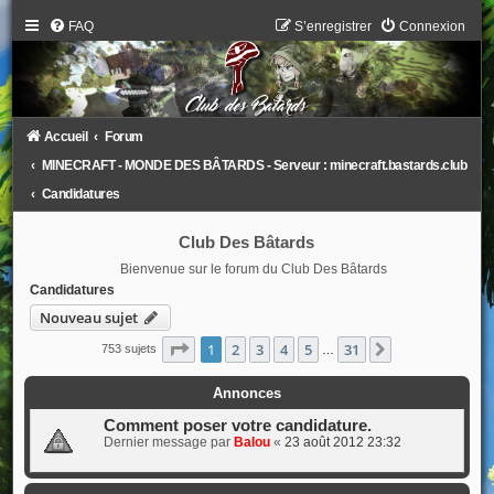
FAQ
S’enregistrer
Connexion
Accueil
Forum
MINECRAFT - MONDE DES BÂTARDS - Serveur : minecraft.bastards.club
Candidatures
Club Des Bâtards
Bienvenue sur le forum du Club Des Bâtards
Candidatures
Nouveau sujet
Page
1
sur
31
1
2
3
4
5
31
Suivante
753 sujets
…
Annonces
Comment poser votre candidature.
Dernier message par
Balou
«
23 août 2012 23:32