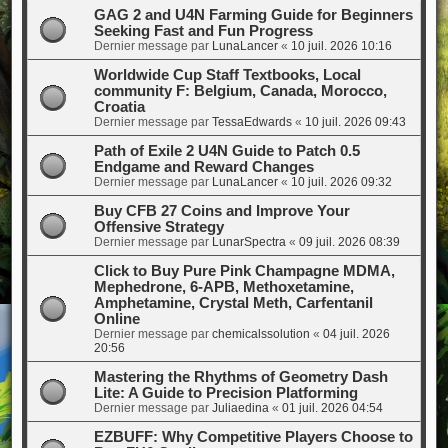
GAG 2 and U4N Farming Guide for Beginners
Seeking Fast and Fun Progress
Dernier message par
LunaLancer
«
10 juil. 2026 10:16
Worldwide Cup Staff Textbooks, Local
community F: Belgium, Canada, Morocco,
Croatia
Dernier message par
TessaEdwards
«
10 juil. 2026 09:43
Path of Exile 2 U4N Guide to Patch 0.5
Endgame and Reward Changes
Dernier message par
LunaLancer
«
10 juil. 2026 09:32
Buy CFB 27 Coins and Improve Your
Offensive Strategy
Dernier message par
LunarSpectra
«
09 juil. 2026 08:39
Click to Buy Pure Pink Champagne MDMA,
Mephedrone, 6-APB, Methoxetamine,
Amphetamine, Crystal Meth, Carfentanil
Online
Dernier message par
chemicalssolution
«
04 juil. 2026
20:56
Mastering the Rhythms of Geometry Dash
Lite: A Guide to Precision Platforming
Dernier message par
Juliaedina
«
01 juil. 2026 04:54
EZBUFF: Why Competitive Players Choose to