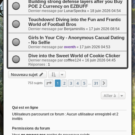
Building strong defense layers after you Buy
POE 2 Currency on EZBUFF
Dernier message par
LunarSpectra
«
18 juin 2026 04:54
Touchdown! Diving into the Fun and Frantic
World of Football Bros
Dernier message par
Benjaminillis
«
17 juin 2026 08:54
Girls In Your City - Anonymous Cacual Dating
- No Selfie
Dernier message par
oventh
«
17 juin 2026 04:53
Dive into the Sweet World of Cookie Clicker
Dernier message par
cofffee124
«
16 juin 2026 04:45
Réponses :
1
Nouveau sujet
Page
1
sur
31
1
2
3
4
5
31
Suivante
753 sujets
…
Aller à
Qui est en ligne
Utilisateurs parcourant ce forum : Aucun utilisateur enregistré et 2
invités
Permissions du forum