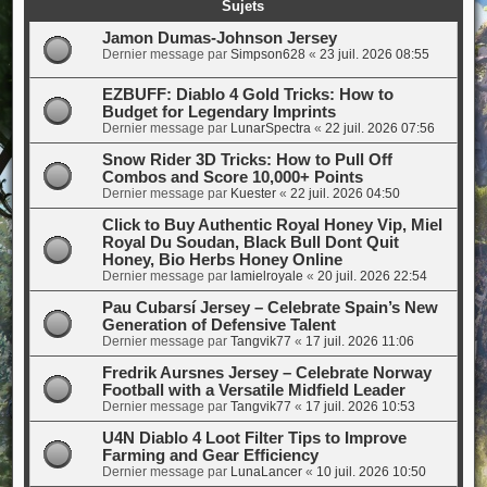
Sujets
Jamon Dumas-Johnson Jersey
Dernier message par
Simpson628
«
23 juil. 2026 08:55
EZBUFF: Diablo 4 Gold Tricks: How to
Budget for Legendary Imprints
Dernier message par
LunarSpectra
«
22 juil. 2026 07:56
Snow Rider 3D Tricks: How to Pull Off
Combos and Score 10,000+ Points
Dernier message par
Kuester
«
22 juil. 2026 04:50
Click to Buy Authentic Royal Honey Vip, Miel
Royal Du Soudan, Black Bull Dont Quit
Honey, Bio Herbs Honey Online
Dernier message par
lamielroyale
«
20 juil. 2026 22:54
Pau Cubarsí Jersey – Celebrate Spain’s New
Generation of Defensive Talent
Dernier message par
Tangvik77
«
17 juil. 2026 11:06
Fredrik Aursnes Jersey – Celebrate Norway
Football with a Versatile Midfield Leader
Dernier message par
Tangvik77
«
17 juil. 2026 10:53
U4N Diablo 4 Loot Filter Tips to Improve
Farming and Gear Efficiency
Dernier message par
LunaLancer
«
10 juil. 2026 10:50