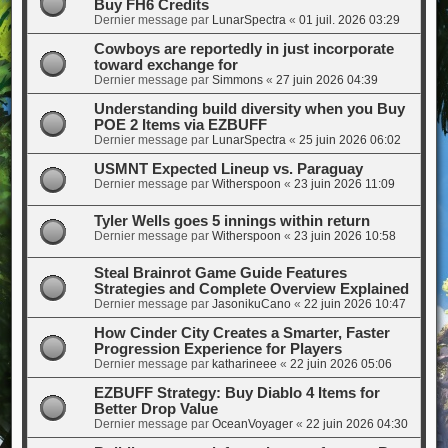
Buy FH6 Credits
Dernier message par
LunarSpectra
«
01 juil. 2026 03:29
Cowboys are reportedly in just incorporate
toward exchange for
Dernier message par
Simmons
«
27 juin 2026 04:39
Understanding build diversity when you Buy
POE 2 Items via EZBUFF
Dernier message par
LunarSpectra
«
25 juin 2026 06:02
USMNT Expected Lineup vs. Paraguay
Dernier message par
Witherspoon
«
23 juin 2026 11:09
Tyler Wells goes 5 innings within return
Dernier message par
Witherspoon
«
23 juin 2026 10:58
Steal Brainrot Game Guide Features
Strategies and Complete Overview Explained
Dernier message par
JasonikuCano
«
22 juin 2026 10:47
How Cinder City Creates a Smarter, Faster
Progression Experience for Players
Dernier message par
katharineee
«
22 juin 2026 05:06
EZBUFF Strategy: Buy Diablo 4 Items for
Better Drop Value
Dernier message par
OceanVoyager
«
22 juin 2026 04:30