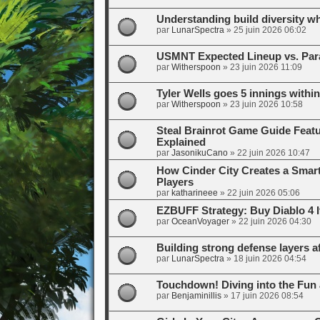
Understanding build diversity 
par
LunarSpectra
»
25 juin 2026 06:02
USMNT Expected Lineup vs. Par
par
Witherspoon
»
23 juin 2026 11:09
Tyler Wells goes 5 innings within
par
Witherspoon
»
23 juin 2026 10:58
Steal Brainrot Game Guide Feat
Explained
par
JasonikuCano
»
22 juin 2026 10:47
How Cinder City Creates a Smart
Players
par
katharineee
»
22 juin 2026 05:06
EZBUFF Strategy: Buy Diablo 4 I
par
OceanVoyager
»
22 juin 2026 04:30
Building strong defense layers
par
LunarSpectra
»
18 juin 2026 04:54
Touchdown! Diving into the Fun 
par
Benjaminillis
»
17 juin 2026 08:54