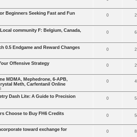
r Beginners Seeking Fast and Fun
0
2
 Local community F: Belgium, Canada,
0
6
atch 0.5 Endgame and Reward Changes
0
2
our Offensive Strategy
0
2
gne MDMA, Mephedrone, 6-APB,
0
4
stal Meth, Carfentanil Online
6
ry Dash Lite: A Guide to Precision
0
5
rs Choose to Buy FH6 Credits
0
5
incorporate toward exchange for
0
8