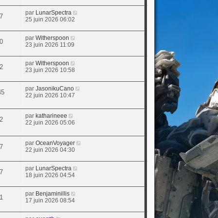
par
LunarSpectra
7
25 juin 2026 06:02
par
Witherspoon
0
23 juin 2026 11:09
par
Witherspoon
2
23 juin 2026 10:58
par
JasonikuCano
45
22 juin 2026 10:47
par
katharineee
2
22 juin 2026 05:06
par
OceanVoyager
7
22 juin 2026 04:30
par
LunarSpectra
7
18 juin 2026 04:54
par
Benjaminillis
1
17 juin 2026 08:54