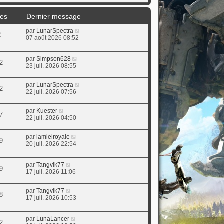
es
Dernier message
par
LunarSpectra
2
07 août 2026 08:52
par
Simpson628
2
23 juil. 2026 08:55
par
LunarSpectra
2
22 juil. 2026 07:56
par
Kuester
7
22 juil. 2026 04:50
par
lamielroyale
9
20 juil. 2026 22:54
par
Tangvik77
9
17 juil. 2026 11:06
par
Tangvik77
8
17 juil. 2026 10:53
par
LunaLancer
2