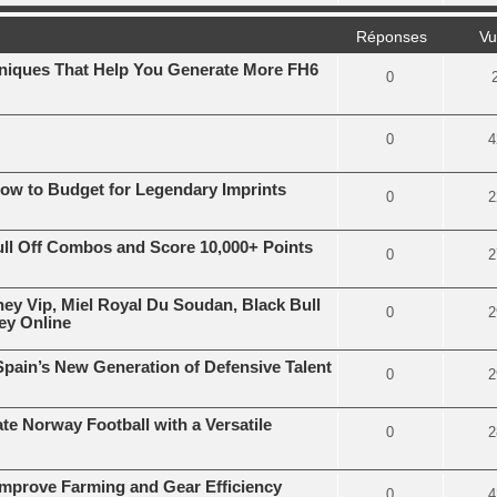
Réponses
Vu
iques That Help You Generate More FH6
0
0
4
ow to Budget for Legendary Imprints
0
2
ull Off Combos and Score 10,000+ Points
0
2
ney Vip, Miel Royal Du Soudan, Black Bull
0
2
ey Online
Spain’s New Generation of Defensive Talent
0
2
te Norway Football with a Versatile
0
2
 Improve Farming and Gear Efficiency
0
4