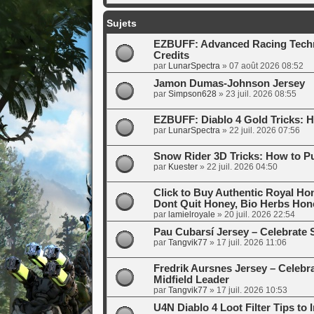
Sujets
EZBUFF: Advanced Racing Techn
Credits
par
LunarSpectra
»
07 août 2026 08:52
Jamon Dumas-Johnson Jersey
par
Simpson628
»
23 juil. 2026 08:55
EZBUFF: Diablo 4 Gold Tricks: H
par
LunarSpectra
»
22 juil. 2026 07:56
Snow Rider 3D Tricks: How to P
par
Kuester
»
22 juil. 2026 04:50
Click to Buy Authentic Royal Ho
Dont Quit Honey, Bio Herbs Hon
par
lamielroyale
»
20 juil. 2026 22:54
Pau Cubarsí Jersey – Celebrate 
par
Tangvik77
»
17 juil. 2026 11:06
Fredrik Aursnes Jersey – Celebra
Midfield Leader
par
Tangvik77
»
17 juil. 2026 10:53
U4N Diablo 4 Loot Filter Tips to