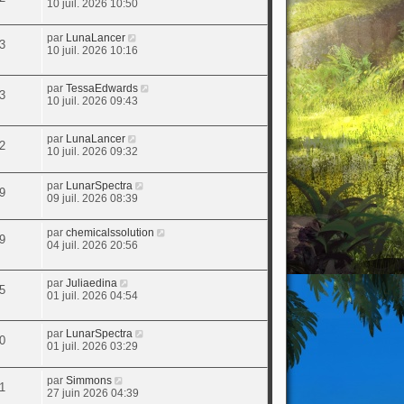
10 juil. 2026 10:50
par
LunaLancer
3
10 juil. 2026 10:16
par
TessaEdwards
3
10 juil. 2026 09:43
par
LunaLancer
2
10 juil. 2026 09:32
par
LunarSpectra
9
09 juil. 2026 08:39
par
chemicalssolution
9
04 juil. 2026 20:56
par
Juliaedina
5
01 juil. 2026 04:54
par
LunarSpectra
0
01 juil. 2026 03:29
par
Simmons
1
27 juin 2026 04:39