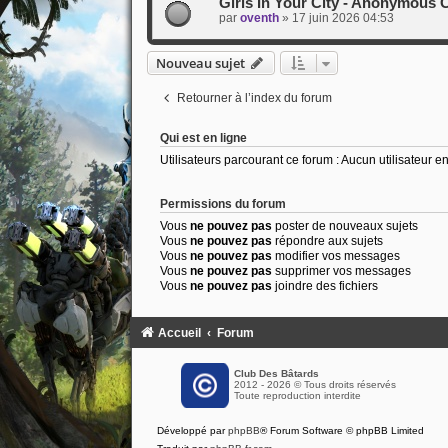
Girls In Your City - Anonymous C
par
oventh
»
17 juin 2026 04:53
Nouveau sujet
Retourner à l’index du forum
Qui est en ligne
Utilisateurs parcourant ce forum : Aucun utilisateur enr
Permissions du forum
Vous
ne pouvez pas
poster de nouveaux sujets
Vous
ne pouvez pas
répondre aux sujets
Vous
ne pouvez pas
modifier vos messages
Vous
ne pouvez pas
supprimer vos messages
Vous
ne pouvez pas
joindre des fichiers
Accueil
Forum
Club Des Bâtards
2012 - 2026 © Tous droits réservés
Toute reproduction interdite
Développé par
phpBB
® Forum Software © phpBB Limited