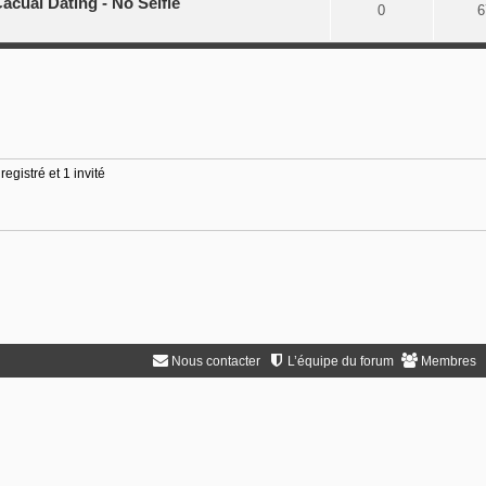
acual Dating - No Selfie
0
6
egistré et 1 invité
Nous contacter
L’équipe du forum
Membres