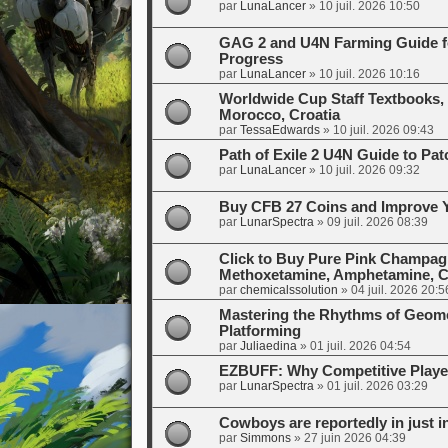
par
LunaLancer
»
10 juil. 2026 10:50
GAG 2 and U4N Farming Guide fo
Progress
par
LunaLancer
»
10 juil. 2026 10:16
Worldwide Cup Staff Textbooks,
Morocco, Croatia
par
TessaEdwards
»
10 juil. 2026 09:43
Path of Exile 2 U4N Guide to P
par
LunaLancer
»
10 juil. 2026 09:32
Buy CFB 27 Coins and Improve Y
par
LunarSpectra
»
09 juil. 2026 08:39
Click to Buy Pure Pink Champa
Methoxetamine, Amphetamine, Cry
par
chemicalssolution
»
04 juil. 2026 20:5
Mastering the Rhythms of Geomet
Platforming
par
Juliaedina
»
01 juil. 2026 04:54
EZBUFF: Why Competitive Playe
par
LunarSpectra
»
01 juil. 2026 03:29
Cowboys are reportedly in just 
par
Simmons
»
27 juin 2026 04:39