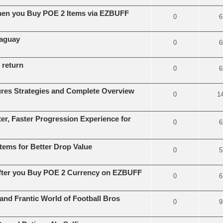
when you Buy POE 2 Items via EZBUFF
0
6
aguay
0
6
 return
0
6
ures Strategies and Complete Overview
0
1
er, Faster Progression Experience for
0
6
tems for Better Drop Value
0
5
 after you Buy POE 2 Currency on EZBUFF
0
6
and Frantic World of Football Bros
0
9