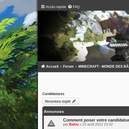
Accès rapide
FAQ
Accueil
Forum
MINECRAFT - MONDE DES BÂTAR
Candidatures
Nouveau sujet
Annonces
Comment poser votre candidatur
par
Balou
»
23 août 2012 23:32