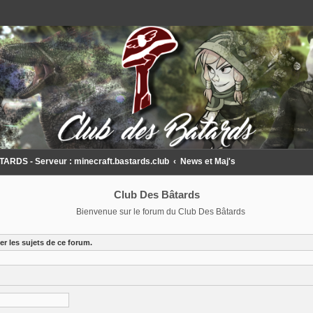
DS - Serveur : minecraft.bastards.club
News et Maj's
Club Des Bâtards
Bienvenue sur le forum du Club Des Bâtards
r les sujets de ce forum.