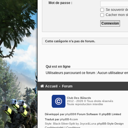
Mot de passe :
Se souvenir d
Cacher mon sta
Cette catégorie n’a pas de forum.
Qui est en ligne
Utilisateurs parcourant ce forum : Aucun utilisateur enr
Accueil
Forum
Club Des Bâtards
2012 - 2026 © Tous droits réservés
Toute reproduction interdite
Développé par
phpBB
® Forum Software © phpBB Limited
Traduit par
phpBB-fr.com
Style: Black-Silver-Split by Joyce&Luna
phpBB-Style-Design
Confidentialité
|
Conditions