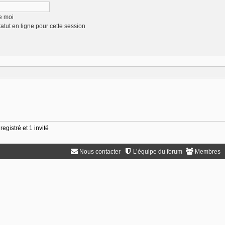
e moi
tut en ligne pour cette session
egistré et 1 invité
Nous contacter
L’équipe du forum
Membres