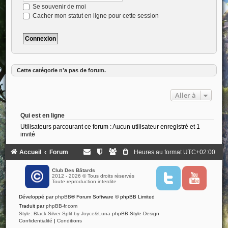
Se souvenir de moi
Cacher mon statut en ligne pour cette session
Cette catégorie n’a pas de forum.
Aller à
Qui est en ligne
Utilisateurs parcourant ce forum : Aucun utilisateur enregistré et 1
invité
Accueil
Forum
Heures au format
UTC+02:00
Club Des Bâtards
2012 - 2026 © Tous droits réservés
T
Y
Toute reproduction interdite
w
o
i
u
Développé par
phpBB
® Forum Software © phpBB Limited
t
t
t
u
Traduit par
phpBB-fr.com
e
b
Style: Black-Silver-Split by Joyce&Luna
phpBB-Style-Design
r
e
Confidentialité
|
Conditions