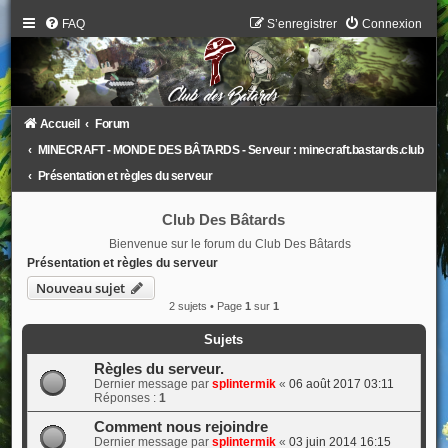
FAQ
S’enregistrer
Connexion
Accueil
Forum
MINECRAFT - MONDE DES BÂTARDS - Serveur : minecraft.bastards.club
Présentation et règles du serveur
Club Des Bâtards
Bienvenue sur le forum du Club Des Bâtards
Présentation et règles du serveur
Nouveau sujet
2 sujets • Page
1
sur
1
Sujets
Règles du serveur.
Dernier message par
splintermik
«
06 août 2017 03:11
Réponses :
1
Comment nous rejoindre
Dernier message par
splintermik
«
03 juin 2014 16:15