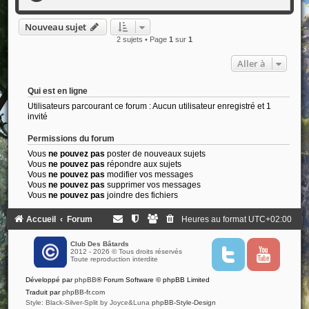
Nouveau sujet
2 sujets • Page
1
sur
1
Aller à
Qui est en ligne
Utilisateurs parcourant ce forum : Aucun utilisateur enregistré et 1
invité
Permissions du forum
Vous
ne pouvez pas
poster de nouveaux sujets
Vous
ne pouvez pas
répondre aux sujets
Vous
ne pouvez pas
modifier vos messages
Vous
ne pouvez pas
supprimer vos messages
Vous
ne pouvez pas
joindre des fichiers
Accueil
Forum
Heures au format
UTC+02:00
Club Des Bâtards
2012 - 2026 © Tous droits réservés
T
Y
Toute reproduction interdite
w
o
i
u
Développé par
phpBB
® Forum Software © phpBB Limited
t
t
t
u
Traduit par
phpBB-fr.com
e
b
Style: Black-Silver-Split by Joyce&Luna
phpBB-Style-Design
r
e