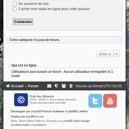
Se souvenir de moi
Cacher mon statut en ligne pour cette session
Cette catégorie n’a pas de forum.
Aller à
Qui est en ligne
Utilisateurs parcourant ce forum : Aucun utilisateur enregistré et 1
invité
Accueil
Forum
Heures au format
UTC+02:00
Club Des Bâtards
2012 - 2026 © Tous droits réservés
T
Y
Toute reproduction interdite
w
o
i
u
Développé par
phpBB
® Forum Software © phpBB Limited
t
t
t
u
Traduit par
phpBB-fr.com
e
b
Style: Black-Silver-Split by Joyce&Luna
phpBB-Style-Design
r
e
Confidentialité
|
Conditions