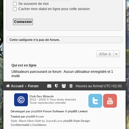
Se souvenir de moi
Cacher mon statut en ligne pour cette session
Cette catégorie n’a pas de forum.
Aller à
Qui est en ligne
Utilisateurs parcourant ce forum : Aucun utilisateur enregistré et 1
invité
Accueil
Forum
Heures au format
UTC+02:00
Club Des Bâtards
2012 - 2026 © Tous droits réservés
T
Y
Toute reproduction interdite
w
o
i
u
Développé par
phpBB
® Forum Software © phpBB Limited
t
t
t
u
Traduit par
phpBB-fr.com
e
b
Style: Black-Silver-Split by Joyce&Luna
phpBB-Style-Design
r
e
Confidentialité
|
Conditions