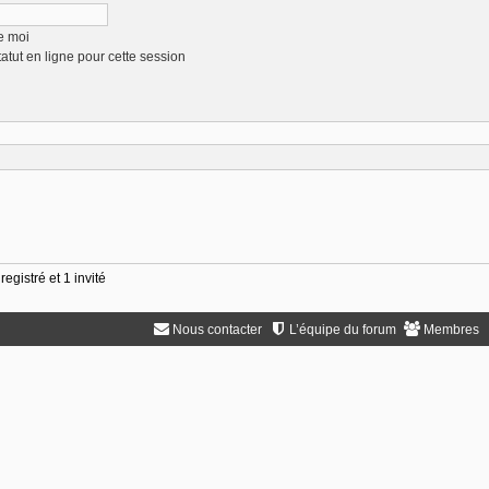
e moi
tut en ligne pour cette session
egistré et 1 invité
Nous contacter
L’équipe du forum
Membres