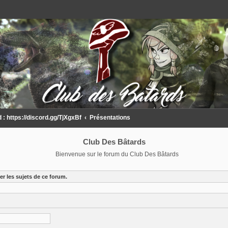
 https://discord.gg/TjXgxBf
Présentations
Club Des Bâtards
Bienvenue sur le forum du Club Des Bâtards
r les sujets de ce forum.