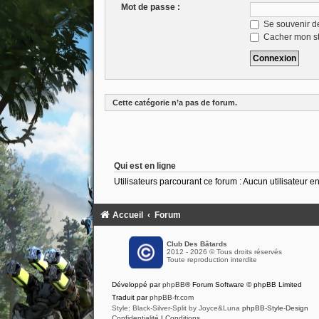
Mot de passe :
Se souvenir d
Cacher mon sta
Cette catégorie n’a pas de forum.
Qui est en ligne
Utilisateurs parcourant ce forum : Aucun utilisateur enr
Accueil
Forum
Club Des Bâtards
2012 - 2026 © Tous droits réservés
Toute reproduction interdite
Développé par
phpBB
® Forum Software © phpBB Limited
Traduit par
phpBB-fr.com
Style: Black-Silver-Split by Joyce&Luna
phpBB-Style-Design
Confidentialité
|
Conditions