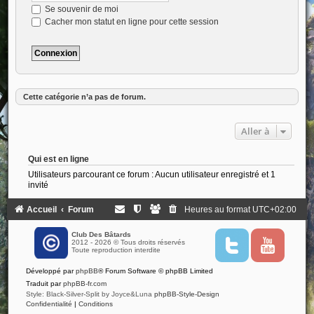
Se souvenir de moi
Cacher mon statut en ligne pour cette session
Cette catégorie n’a pas de forum.
Aller à
Qui est en ligne
Utilisateurs parcourant ce forum : Aucun utilisateur enregistré et 1
invité
Accueil
Forum
Heures au format
UTC+02:00
Club Des Bâtards
2012 - 2026 © Tous droits réservés
T
Y
Toute reproduction interdite
w
o
i
u
Développé par
phpBB
® Forum Software © phpBB Limited
t
t
t
u
Traduit par
phpBB-fr.com
e
b
Style: Black-Silver-Split by Joyce&Luna
phpBB-Style-Design
r
e
Confidentialité
|
Conditions