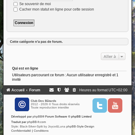
Se souvenir de moi
Cacher mon statut en ligne pour cette session
Cette catégorie n’a pas de forum.
Aller à
Qui est en ligne
Utilisateurs parcourant ce forum : Aucun utilisateur enregistré et 1
invité
Accueil
Forum
Heures au format
UTC+02:00
Club Des Bâtards
2012 - 2026 © Tous droits réservés
T
Y
Toute reproduction interdite
w
o
i
u
Développé par
phpBB
® Forum Software © phpBB Limited
t
t
t
u
Traduit par
phpBB-fr.com
e
b
Style: Black-Silver-Split by Joyce&Luna
phpBB-Style-Design
r
e
Confidentialité
|
Conditions