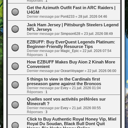
Réponses :
1
Get the Azimuth Outfit Fast in ARC Raiders |
U4GM
Dernier message par
Ponti233
«
28 juil. 2026 04:46
Jack Ham Jersey | Pittsburgh Steelers Legend
NFL Jerseys
Dernier message par
Simpson628
«
23 juil. 2026 08:49
EZBUFF: Buy EverQuest Legends Platinum:
Beginner-Friendly Resource Tips
Dernier message par
Magic_Epic
«
22 juil. 2026 07:54
Réponses :
1
How EZBUFF Makes Buy Aion 2 Kinah More
Convenient
Dernier message par
OceanVoyager
«
22 juil. 2026 06:00
5 things to view in the Cardinals first
preseason game against the Broncos
Dernier message par
Evey
«
21 juil. 2026 01:04
Réponses :
1
Quelles sont vos activités préférées sur
Minecraft ?
Dernier message par
Evey
«
21 juil. 2026 00:55
Réponses :
3
Click to Buy Authentic Royal Honey Vip, Miel
Royal Du Soudan, Black Bull Dont Quit