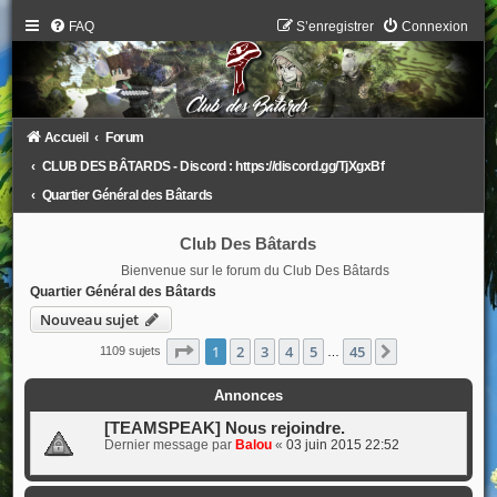
FAQ
S’enregistrer
Connexion
Accueil
Forum
CLUB DES BÂTARDS - Discord : https://discord.gg/TjXgxBf
Quartier Général des Bâtards
Club Des Bâtards
Bienvenue sur le forum du Club Des Bâtards
Quartier Général des Bâtards
Nouveau sujet
Page
1
sur
45
1
2
3
4
5
45
Suivante
1109 sujets
…
Annonces
[TEAMSPEAK] Nous rejoindre.
Dernier message par
Balou
«
03 juin 2015 22:52