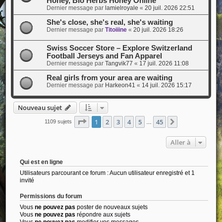
Honey, Bio Herbs Honey Online
Dernier message par
lamielroyale
«
20 juil. 2026 22:51
She's close, she's real, she's waiting
Dernier message par
Titoiiine
«
20 juil. 2026 18:26
Swiss Soccer Store – Explore Switzerland
Football Jerseys and Fan Apparel
Dernier message par
Tangvik77
«
17 juil. 2026 11:08
Real girls from your area are waiting
Dernier message par
Harkeon41
«
14 juil. 2026 15:17
Nouveau sujet
Page
1
sur
45
1
2
3
4
5
45
Suivante
1109 sujets
…
Aller à
Qui est en ligne
Utilisateurs parcourant ce forum : Aucun utilisateur enregistré et 1
invité
Permissions du forum
Vous
ne pouvez pas
poster de nouveaux sujets
Vous
ne pouvez pas
répondre aux sujets