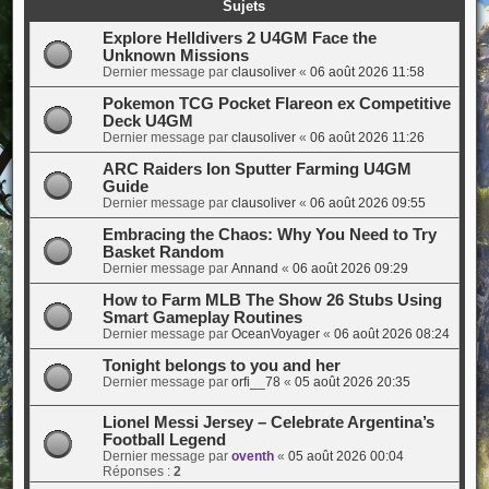
Sujets
Explore Helldivers 2 U4GM Face the
Unknown Missions
Dernier message par
clausoliver
«
06 août 2026 11:58
Pokemon TCG Pocket Flareon ex Competitive
Deck U4GM
Dernier message par
clausoliver
«
06 août 2026 11:26
ARC Raiders Ion Sputter Farming U4GM
Guide
Dernier message par
clausoliver
«
06 août 2026 09:55
Embracing the Chaos: Why You Need to Try
Basket Random
Dernier message par
Annand
«
06 août 2026 09:29
How to Farm MLB The Show 26 Stubs Using
Smart Gameplay Routines
Dernier message par
OceanVoyager
«
06 août 2026 08:24
Tonight belongs to you and her
Dernier message par
orfi__78
«
05 août 2026 20:35
Lionel Messi Jersey – Celebrate Argentina’s
Football Legend
Dernier message par
oventh
«
05 août 2026 00:04
Réponses :
2