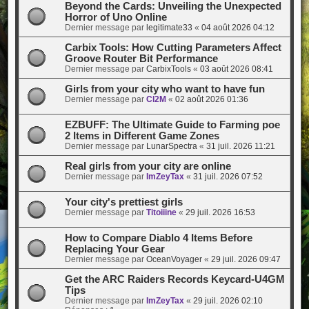
Beyond the Cards: Unveiling the Unexpected
Horror of Uno Online
Dernier message par
legitimate33
«
04 août 2026 04:12
Carbix Tools: How Cutting Parameters Affect
Groove Router Bit Performance
Dernier message par
CarbixTools
«
03 août 2026 08:41
Girls from your city who want to have fun
Dernier message par
Cl2M
«
02 août 2026 01:36
EZBUFF: The Ultimate Guide to Farming poe
2 Items in Different Game Zones
Dernier message par
LunarSpectra
«
31 juil. 2026 11:21
Real girls from your city are online
Dernier message par
ImZeyTax
«
31 juil. 2026 07:52
Your city's prettiest girls
Dernier message par
Titoiiine
«
29 juil. 2026 16:53
How to Compare Diablo 4 Items Before
Replacing Your Gear
Dernier message par
OceanVoyager
«
29 juil. 2026 09:47
Get the ARC Raiders Records Keycard-U4GM
Tips
Dernier message par
ImZeyTax
«
29 juil. 2026 02:10