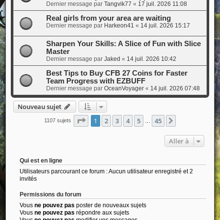
Dernier message par
Tangvik77
«
17 juil. 2026 11:08
Real girls from your area are waiting
Dernier message par
Harkeon41
«
14 juil. 2026 15:17
Sharpen Your Skills: A Slice of Fun with Slice
Master
Dernier message par
Jaked
«
14 juil. 2026 10:42
Best Tips to Buy CFB 27 Coins for Faster
Team Progress with EZBUFF
Dernier message par
OceanVoyager
«
14 juil. 2026 07:48
Nouveau sujet
Page
1
sur
45
1
2
3
4
5
45
Suivante
1107 sujets
…
Aller à
Qui est en ligne
Utilisateurs parcourant ce forum : Aucun utilisateur enregistré et 2
invités
Permissions du forum
Vous
ne pouvez pas
poster de nouveaux sujets
Vous
ne pouvez pas
répondre aux sujets