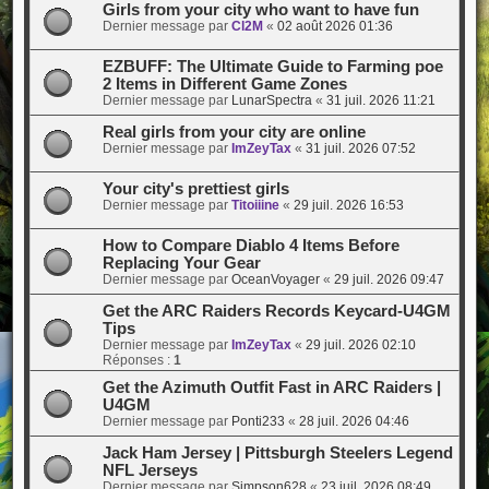
Girls from your city who want to have fun
Dernier message par
Cl2M
«
02 août 2026 01:36
EZBUFF: The Ultimate Guide to Farming poe
2 Items in Different Game Zones
Dernier message par
LunarSpectra
«
31 juil. 2026 11:21
Real girls from your city are online
Dernier message par
ImZeyTax
«
31 juil. 2026 07:52
Your city's prettiest girls
Dernier message par
Titoiiine
«
29 juil. 2026 16:53
How to Compare Diablo 4 Items Before
Replacing Your Gear
Dernier message par
OceanVoyager
«
29 juil. 2026 09:47
Get the ARC Raiders Records Keycard-U4GM
Tips
Dernier message par
ImZeyTax
«
29 juil. 2026 02:10
Réponses :
1
Get the Azimuth Outfit Fast in ARC Raiders |
U4GM
Dernier message par
Ponti233
«
28 juil. 2026 04:46
Jack Ham Jersey | Pittsburgh Steelers Legend
NFL Jerseys
Dernier message par
Simpson628
«
23 juil. 2026 08:49