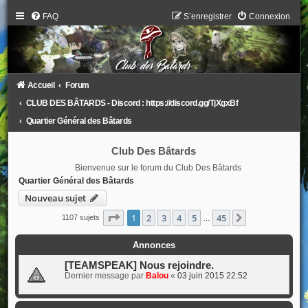
FAQ
S’enregistrer
Connexion
Accueil
Forum
CLUB DES BÂTARDS - Discord : https://discord.gg/TjXgxBf
Quartier Général des Bâtards
Club Des Bâtards
Bienvenue sur le forum du Club Des Bâtards
Quartier Général des Bâtards
Nouveau sujet
Page
1
sur
45
1
2
3
4
5
45
Suivante
1107 sujets
…
Annonces
[TEAMSPEAK] Nous rejoindre.
Dernier message par
Balou
«
03 juin 2015 22:52