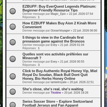
EZBUFF: Buy EverQuest Legends Platinum:
Beginner-Friendly Resource Tips
Dernier message par
Magic_Epic
«
22 juil. 2026 07:54
Réponses :
1
How EZBUFF Makes Buy Aion 2 Kinah More
Convenient
Dernier message par
OceanVoyager
«
22 juil. 2026 06:00
5 things to view in the Cardinals first
preseason game against the Broncos
Dernier message par
Evey
«
21 juil. 2026 01:04
Réponses :
1
Quelles sont vos activités préférées sur
Minecraft ?
Dernier message par
Evey
«
21 juil. 2026 00:55
Réponses :
3
Click to Buy Authentic Royal Honey Vip, Miel
Royal Du Soudan, Black Bull Dont Quit
Honey, Bio Herbs Honey Online
Dernier message par
lamielroyale
«
20 juil. 2026 22:51
She's close, she's real, she's waiting
Dernier message par
Titoiiine
«
20 juil. 2026 18:26
Swiss Soccer Store – Explore Switzerland
Football Jerseys and Fan Apparel