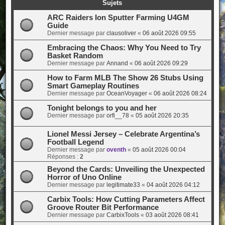
Sujets
ARC Raiders Ion Sputter Farming U4GM
Guide
Dernier message par
clausoliver
«
06 août 2026 09:55
Embracing the Chaos: Why You Need to Try
Basket Random
Dernier message par
Annand
«
06 août 2026 09:29
How to Farm MLB The Show 26 Stubs Using
Smart Gameplay Routines
Dernier message par
OceanVoyager
«
06 août 2026 08:24
Tonight belongs to you and her
Dernier message par
orfi__78
«
05 août 2026 20:35
Lionel Messi Jersey – Celebrate Argentina’s
Football Legend
Dernier message par
oventh
«
05 août 2026 00:04
Réponses :
2
Beyond the Cards: Unveiling the Unexpected
Horror of Uno Online
Dernier message par
legitimate33
«
04 août 2026 04:12
Carbix Tools: How Cutting Parameters Affect
Groove Router Bit Performance
Dernier message par
CarbixTools
«
03 août 2026 08:41