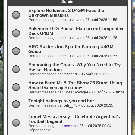
Sujets
Explore Helldivers 2 U4GM Face the
Unknown Missions
Dernier message par
clausoliver
«
06 août 2026 11:58
Pokemon TCG Pocket Flareon ex Competitive
Deck U4GM
Dernier message par
clausoliver
«
06 août 2026 11:26
ARC Raiders Ion Sputter Farming U4GM
Guide
Dernier message par
clausoliver
«
06 août 2026 09:55
Embracing the Chaos: Why You Need to Try
Basket Random
Dernier message par
Annand
«
06 août 2026 09:29
How to Farm MLB The Show 26 Stubs Using
Smart Gameplay Routines
Dernier message par
OceanVoyager
«
06 août 2026 08:24
Tonight belongs to you and her
Dernier message par
orfi__78
«
05 août 2026 20:35
Lionel Messi Jersey – Celebrate Argentina’s
Football Legend
Dernier message par
oventh
«
05 août 2026 00:04
Réponses :
2