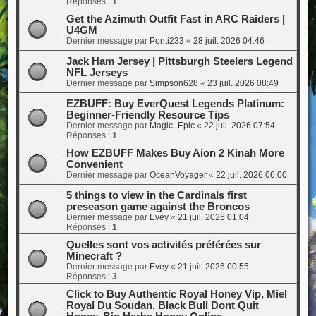
Réponses :
1
Get the Azimuth Outfit Fast in ARC Raiders |
U4GM
Dernier message par
Ponti233
«
28 juil. 2026 04:46
Jack Ham Jersey | Pittsburgh Steelers Legend
NFL Jerseys
Dernier message par
Simpson628
«
23 juil. 2026 08:49
EZBUFF: Buy EverQuest Legends Platinum:
Beginner-Friendly Resource Tips
Dernier message par
Magic_Epic
«
22 juil. 2026 07:54
Réponses :
1
How EZBUFF Makes Buy Aion 2 Kinah More
Convenient
Dernier message par
OceanVoyager
«
22 juil. 2026 06:00
5 things to view in the Cardinals first
preseason game against the Broncos
Dernier message par
Evey
«
21 juil. 2026 01:04
Réponses :
1
Quelles sont vos activités préférées sur
Minecraft ?
Dernier message par
Evey
«
21 juil. 2026 00:55
Réponses :
3
Click to Buy Authentic Royal Honey Vip, Miel
Royal Du Soudan, Black Bull Dont Quit