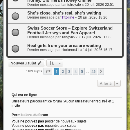
Honey, Bio Herbs Honey Online
Dernier message par
lamielroyale
«
20 juil. 2026 22:51
She's close, she's real, she's waiting
Dernier message par
Titoiiine
«
20 juil. 2026 18:26
Swiss Soccer Store – Explore Switzerland
Football Jerseys and Fan Apparel
Dernier message par
Tangvik77
«
17 juil. 2026 11:08
Real girls from your area are waiting
Dernier message par
Harkeon41
«
14 juil. 2026 15:17
Nouveau sujet
Page
1
sur
45
1
2
3
4
5
45
Suivante
1109 sujets
…
Aller à
Qui est en ligne
Utilisateurs parcourant ce forum : Aucun utilisateur enregistré et 1
invité
Permissions du forum
Vous
ne pouvez pas
poster de nouveaux sujets
Vous
ne pouvez pas
répondre aux sujets