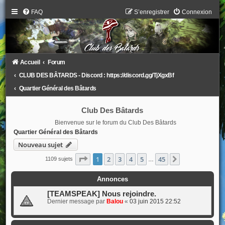
FAQ
S’enregistrer
Connexion
Accueil
Forum
CLUB DES BÂTARDS - Discord : https://discord.gg/TjXgxBf
Quartier Général des Bâtards
Club Des Bâtards
Bienvenue sur le forum du Club Des Bâtards
Quartier Général des Bâtards
Nouveau sujet
Page
1
sur
45
1
2
3
4
5
45
Suivante
1109 sujets
…
Annonces
[TEAMSPEAK] Nous rejoindre.
Dernier message par
Balou
«
03 juin 2015 22:52