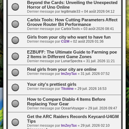
Beyond the Cards: Unveiling the Unexpected
Horror of Uno Online
Dernier message par
legitimate33
«
04 août 2026 04:12
Carbix Tools: How Cutting Parameters Affect
Groove Router Bit Performance
Dernier message par
CarbixTools
«
03 août 2026 08:41
Girls from your city who want to have fun
Dernier message par
Cl2M
«
02 août 2026 01:36
EZBUFF: The Ultimate Guide to Farming poe
2 Items in Different Game Zones
Dernier message par
LunarSpectra
«
31 juil. 2026 11:21
Real girls from your city are online
Dernier message par
ImZeyTax
«
31 juil. 2026 07:52
Your city's prettiest girls
Dernier message par
Titoiiine
«
29 juil. 2026 16:53
How to Compare Diablo 4 Items Before
Replacing Your Gear
Dernier message par
OceanVoyager
«
29 juil. 2026 09:47
Get the ARC Raiders Records Keycard-U4GM
Tips
Dernier message par
ImZeyTax
«
29 juil. 2026 02:10