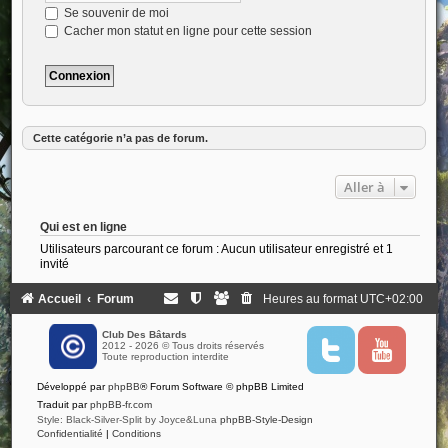
Se souvenir de moi
Cacher mon statut en ligne pour cette session
Cette catégorie n’a pas de forum.
Aller à
Qui est en ligne
Utilisateurs parcourant ce forum : Aucun utilisateur enregistré et 1
invité
Accueil
Forum
Heures au format
UTC+02:00
Club Des Bâtards
2012 - 2026 © Tous droits réservés
T
Y
Toute reproduction interdite
w
o
i
u
Développé par
phpBB
® Forum Software © phpBB Limited
t
t
t
u
Traduit par
phpBB-fr.com
e
b
Style: Black-Silver-Split by Joyce&Luna
phpBB-Style-Design
r
e
Confidentialité
|
Conditions