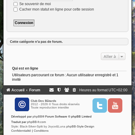
Se souvenir de moi
Cacher mon statut en ligne pour cette session
Cette catégorie n’a pas de forum.
Aller à
Qui est en ligne
Utilisateurs parcourant ce forum : Aucun utilisateur enregistré et 1
invité
Accueil
Forum
Heures au format
UTC+02:00
Club Des Bâtards
2012 - 2026 © Tous droits réservés
T
Y
Toute reproduction interdite
w
o
i
u
Développé par
phpBB
® Forum Software © phpBB Limited
t
t
t
u
Traduit par
phpBB-fr.com
e
b
Style: Black-Silver-Split by Joyce&Luna
phpBB-Style-Design
r
e
Confidentialité
|
Conditions