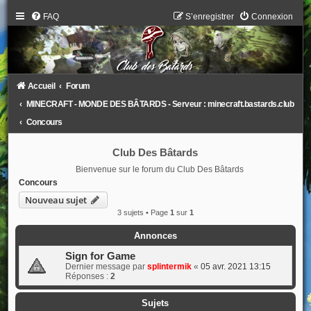
FAQ
S’enregistrer
Connexion
Accueil
Forum
MINECRAFT - MONDE DES BÂTARDS - Serveur : minecraft.bastards.club
Concours
Club Des Bâtards
Bienvenue sur le forum du Club Des Bâtards
Concours
Nouveau sujet
3 sujets • Page
1
sur
1
Annonces
Sign for Game
Dernier message par
splintermik
«
05 avr. 2021 13:15
Réponses :
2
Sujets