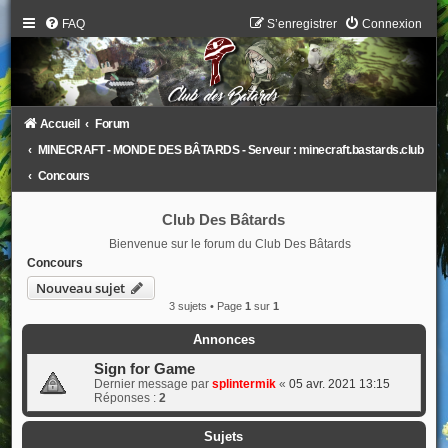
FAQ
S’enregistrer
Connexion
Accueil
Forum
MINECRAFT - MONDE DES BÂTARDS - Serveur : minecraft.bastards.club
Concours
Club Des Bâtards
Bienvenue sur le forum du Club Des Bâtards
Concours
Nouveau sujet
3 sujets • Page
1
sur
1
Annonces
Sign for Game
Dernier message par
splintermik
«
05 avr. 2021 13:15
Réponses :
2
Sujets