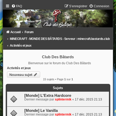
FAQ
S’enregistrer
Connexion
Accueil
Forum
MINECRAFT - MONDE DES BÂTARDS - Serveur : minecraft.bastards.club
Activités et jeux
Club Des Bâtards
Bienvenue sur le forum du Club Des Bâtards
Activités et jeux
Nouveau sujet
15 sujets • Page
1
sur
1
Sujets
[Monde] L'Extra Hardcore
Dernier message par
splintermik
«
17 déc. 2015 21:13
[Monde] Le Vanilla
Dernier message par
splintermik
«
17 déc. 2015 21:13