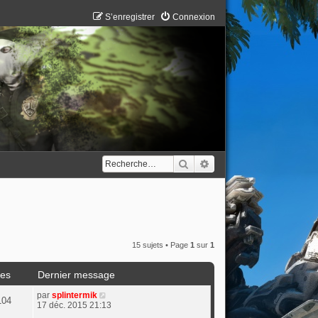
S’enregistrer
Connexion
Rechercher
Recherche avancée
15 sujets • Page
1
sur
1
es
Dernier message
par
splintermik
104
17 déc. 2015 21:13