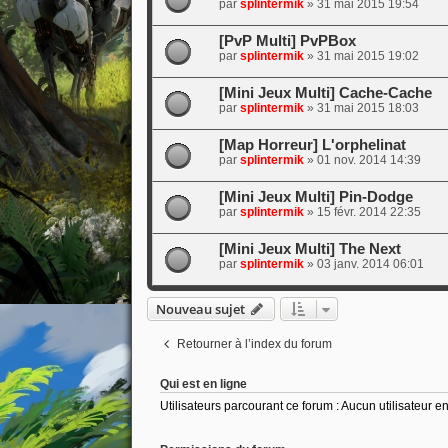
par
splintermik
»
31 mai 2015 19:54
[PvP Multi] PvPBox
par
splintermik
»
31 mai 2015 19:02
[Mini Jeux Multi] Cache-Cache
par
splintermik
»
31 mai 2015 18:03
[Map Horreur] L'orphelinat
par
splintermik
»
01 nov. 2014 14:39
[Mini Jeux Multi] Pin-Dodge
par
splintermik
»
15 févr. 2014 22:35
[Mini Jeux Multi] The Next
par
splintermik
»
03 janv. 2014 06:01
Nouveau sujet
Retourner à l’index du forum
Qui est en ligne
Utilisateurs parcourant ce forum : Aucun utilisateur enr