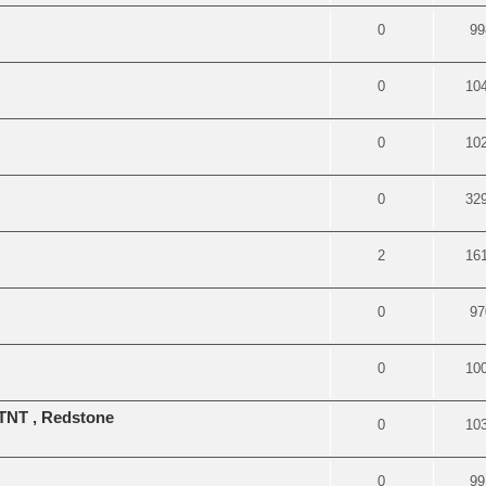
0
99
0
10
0
10
0
32
2
16
0
97
0
10
 TNT , Redstone
0
10
0
99