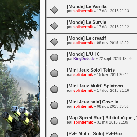
[Monde] Le Vanilla
par
splintermik
»
17 déc. 2015 21:13
[Monde] Le Survie
par
splintermik
»
17 déc. 2015 21:12
[Monde] Le créatif
par
splintermik
»
08 nov. 2015 18:20
[Monde] L'UHC
par
KingDedede
»
22 sept. 2019 18:09
[Mini Jeux Solo] Tetris
par
splintermik
»
15 févr. 2014 20:41
[Mini Jeux Multi] Splatoon
par
splintermik
»
17 déc. 2015 21:16
[Mini Jeux solo] Cave-In
par
splintermik
»
08 nov. 2015 15:58
[Map Speed Run] Bibliothèque ,
par
splintermik
»
31 mai 2015 21:39
[PvE Multi - Solo] PvEBox