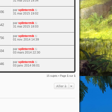
31 mai 2015 19:54
par
splintermik
036
31 mai 2015 19:02
par
splintermik
542
31 mai 2015 18:03
par
splintermik
756
01 nov. 2014 14:39
par
splintermik
834
03 mars 2014 22:30
par
splintermik
846
03 janv. 2014 06:01
15 sujets • Page
1
sur
1
Aller à