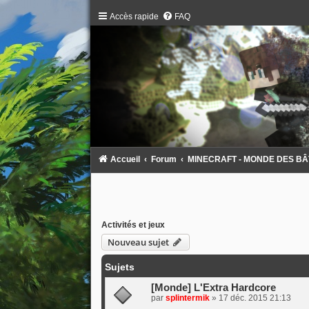
Accès rapide
FAQ
Accueil
Forum
MINECRAFT - MONDE DES BÂTAR
Activités et jeux
Nouveau sujet
Sujets
[Monde] L'Extra Hardcore
par
splintermik
»
17 déc. 2015 21:13