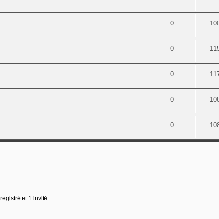
0
10
0
11
0
11
0
10
0
10
egistré et 1 invité