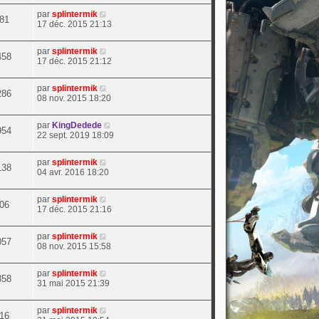
par
splintermik
81
17 déc. 2015 21:13
par
splintermik
458
17 déc. 2015 21:12
par
splintermik
286
08 nov. 2015 18:20
par
KingDedede
954
22 sept. 2019 18:09
par
splintermik
138
04 avr. 2016 18:20
par
splintermik
06
17 déc. 2015 21:16
par
splintermik
057
08 nov. 2015 15:58
par
splintermik
358
31 mai 2015 21:39
par
splintermik
16