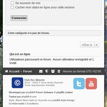
Se souvenir de moi
Cacher mon statut en ligne pour cette session
Cette catégorie n’a pas de forum.
Aller à
Qui est en ligne
Utilisateurs parcourant ce forum : Aucun utilisateur enregistré et 1
invité
Accueil
Forum
Heures au format
UTC+02:00
Club Des Bâtards
2012 - 2026 © Tous droits réservés
T
Y
Toute reproduction interdite
w
o
i
u
Développé par
phpBB
® Forum Software © phpBB Limited
t
t
t
u
Traduit par
phpBB-fr.com
e
b
Style: Black-Silver-Split by Joyce&Luna
phpBB-Style-Design
r
e
Confidentialité
|
Conditions