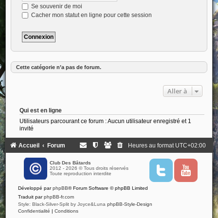
Se souvenir de moi
Cacher mon statut en ligne pour cette session
Cette catégorie n’a pas de forum.
Aller à
Qui est en ligne
Utilisateurs parcourant ce forum : Aucun utilisateur enregistré et 1
invité
Accueil
Forum
Heures au format
UTC+02:00
Club Des Bâtards
2012 - 2026 © Tous droits réservés
T
Y
Toute reproduction interdite
w
o
i
u
Développé par
phpBB
® Forum Software © phpBB Limited
t
t
t
u
Traduit par
phpBB-fr.com
e
b
Style: Black-Silver-Split by Joyce&Luna
phpBB-Style-Design
r
e
Confidentialité
|
Conditions