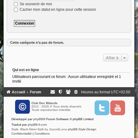
Se souvenir de moi
Cacher mon statut en ligne pour cette session
Cette catégorie n’a pas de forum.
Aller à
Qui est en ligne
Utilisateurs parcourant ce forum : Aucun utilisateur enregistré et 1
invité
Accueil
Forum
Heures au format
UTC+02:00
Club Des Bâtards
2012 - 2026 © Tous droits réservés
T
Y
Toute reproduction interdite
w
o
i
u
Développé par
phpBB
® Forum Software © phpBB Limited
t
t
t
u
Traduit par
phpBB-fr.com
e
b
Style: Black-Silver-Split by Joyce&Luna
phpBB-Style-Design
r
e
Confidentialité
|
Conditions