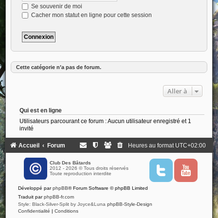
Se souvenir de moi
Cacher mon statut en ligne pour cette session
Cette catégorie n’a pas de forum.
Aller à
Qui est en ligne
Utilisateurs parcourant ce forum : Aucun utilisateur enregistré et 1
invité
Accueil
Forum
Heures au format
UTC+02:00
Club Des Bâtards
2012 - 2026 © Tous droits réservés
T
Y
Toute reproduction interdite
w
o
i
u
Développé par
phpBB
® Forum Software © phpBB Limited
t
t
t
u
Traduit par
phpBB-fr.com
e
b
Style: Black-Silver-Split by Joyce&Luna
phpBB-Style-Design
r
e
Confidentialité
|
Conditions