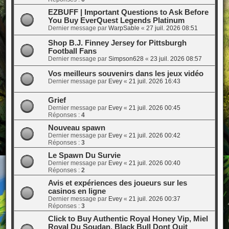
EZBUFF | Important Questions to Ask Before
You Buy EverQuest Legends Platinum
Dernier message par
WarpSable
«
27 juil. 2026 08:51
Shop B.J. Finney Jersey for Pittsburgh
Football Fans
Dernier message par
Simpson628
«
23 juil. 2026 08:57
Vos meilleurs souvenirs dans les jeux vidéo
Dernier message par
Evey
«
21 juil. 2026 16:43
Grief
Dernier message par
Evey
«
21 juil. 2026 00:45
Réponses :
4
Nouveau spawn
Dernier message par
Evey
«
21 juil. 2026 00:42
Réponses :
3
Le Spawn Du Survie
Dernier message par
Evey
«
21 juil. 2026 00:40
Réponses :
2
Avis et expériences des joueurs sur les
casinos en ligne
Dernier message par
Evey
«
21 juil. 2026 00:37
Réponses :
3
Click to Buy Authentic Royal Honey Vip, Miel
Royal Du Soudan, Black Bull Dont Quit