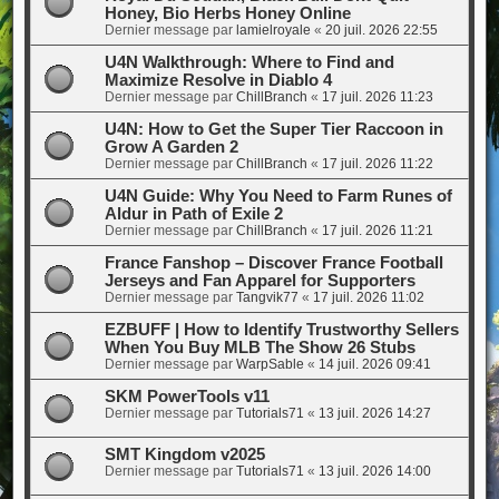
Honey, Bio Herbs Honey Online
Dernier message par
lamielroyale
«
20 juil. 2026 22:55
U4N Walkthrough: Where to Find and
Maximize Resolve in Diablo 4
Dernier message par
ChillBranch
«
17 juil. 2026 11:23
U4N: How to Get the Super Tier Raccoon in
Grow A Garden 2
Dernier message par
ChillBranch
«
17 juil. 2026 11:22
U4N Guide: Why You Need to Farm Runes of
Aldur in Path of Exile 2
Dernier message par
ChillBranch
«
17 juil. 2026 11:21
France Fanshop – Discover France Football
Jerseys and Fan Apparel for Supporters
Dernier message par
Tangvik77
«
17 juil. 2026 11:02
EZBUFF | How to Identify Trustworthy Sellers
When You Buy MLB The Show 26 Stubs
Dernier message par
WarpSable
«
14 juil. 2026 09:41
SKM PowerTools v11
Dernier message par
Tutorials71
«
13 juil. 2026 14:27
SMT Kingdom v2025
Dernier message par
Tutorials71
«
13 juil. 2026 14:00