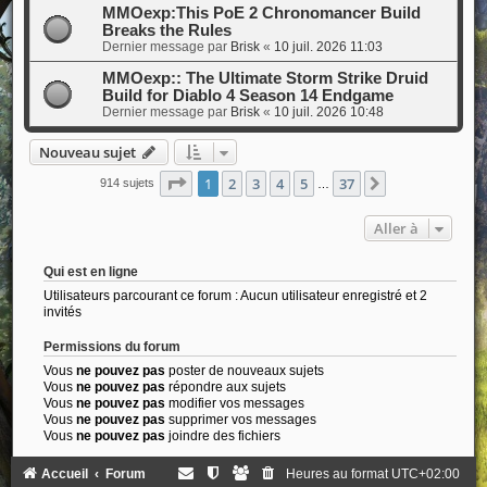
MMOexp:This PoE 2 Chronomancer Build
Breaks the Rules
Dernier message par
Brisk
«
10 juil. 2026 11:03
MMOexp:: The Ultimate Storm Strike Druid
Build for Diablo 4 Season 14 Endgame
Dernier message par
Brisk
«
10 juil. 2026 10:48
Nouveau sujet
Page
1
sur
37
1
2
3
4
5
37
Suivante
914 sujets
…
Aller à
Qui est en ligne
Utilisateurs parcourant ce forum : Aucun utilisateur enregistré et 2
invités
Permissions du forum
Vous
ne pouvez pas
poster de nouveaux sujets
Vous
ne pouvez pas
répondre aux sujets
Vous
ne pouvez pas
modifier vos messages
Vous
ne pouvez pas
supprimer vos messages
Vous
ne pouvez pas
joindre des fichiers
Accueil
Forum
Heures au format
UTC+02:00