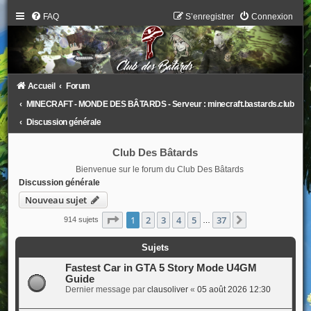
FAQ
S’enregistrer
Connexion
Accueil
Forum
MINECRAFT - MONDE DES BÂTARDS - Serveur : minecraft.bastards.club
Discussion générale
Club Des Bâtards
Bienvenue sur le forum du Club Des Bâtards
Discussion générale
Nouveau sujet
Page
1
sur
37
1
2
3
4
5
37
Suivante
914 sujets
…
Sujets
Fastest Car in GTA 5 Story Mode U4GM
Guide
Dernier message par
clausoliver
«
05 août 2026 12:30