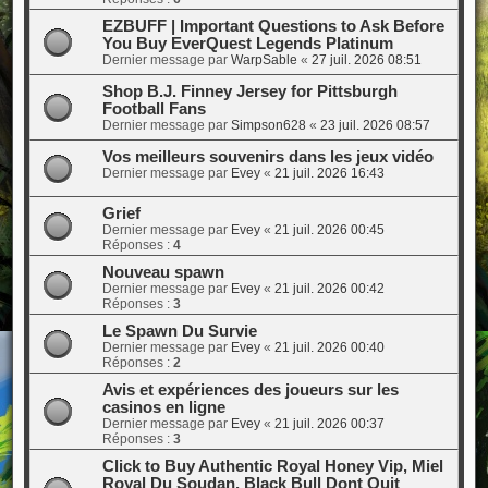
EZBUFF | Important Questions to Ask Before
You Buy EverQuest Legends Platinum
Dernier message par
WarpSable
«
27 juil. 2026 08:51
Shop B.J. Finney Jersey for Pittsburgh
Football Fans
Dernier message par
Simpson628
«
23 juil. 2026 08:57
Vos meilleurs souvenirs dans les jeux vidéo
Dernier message par
Evey
«
21 juil. 2026 16:43
Grief
Dernier message par
Evey
«
21 juil. 2026 00:45
Réponses :
4
Nouveau spawn
Dernier message par
Evey
«
21 juil. 2026 00:42
Réponses :
3
Le Spawn Du Survie
Dernier message par
Evey
«
21 juil. 2026 00:40
Réponses :
2
Avis et expériences des joueurs sur les
casinos en ligne
Dernier message par
Evey
«
21 juil. 2026 00:37
Réponses :
3
Click to Buy Authentic Royal Honey Vip, Miel
Royal Du Soudan, Black Bull Dont Quit