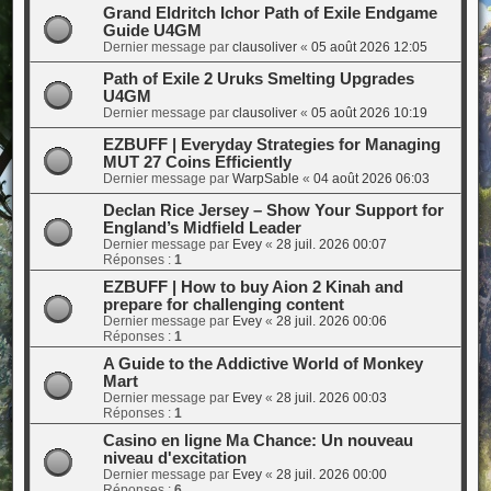
Grand Eldritch Ichor Path of Exile Endgame
Guide U4GM
Dernier message par
clausoliver
«
05 août 2026 12:05
Path of Exile 2 Uruks Smelting Upgrades
U4GM
Dernier message par
clausoliver
«
05 août 2026 10:19
EZBUFF | Everyday Strategies for Managing
MUT 27 Coins Efficiently
Dernier message par
WarpSable
«
04 août 2026 06:03
Declan Rice Jersey – Show Your Support for
England’s Midfield Leader
Dernier message par
Evey
«
28 juil. 2026 00:07
Réponses :
1
EZBUFF | How to buy Aion 2 Kinah and
prepare for challenging content
Dernier message par
Evey
«
28 juil. 2026 00:06
Réponses :
1
A Guide to the Addictive World of Monkey
Mart
Dernier message par
Evey
«
28 juil. 2026 00:03
Réponses :
1
Casino en ligne Ma Chance: Un nouveau
niveau d'excitation
Dernier message par
Evey
«
28 juil. 2026 00:00
Réponses :
6