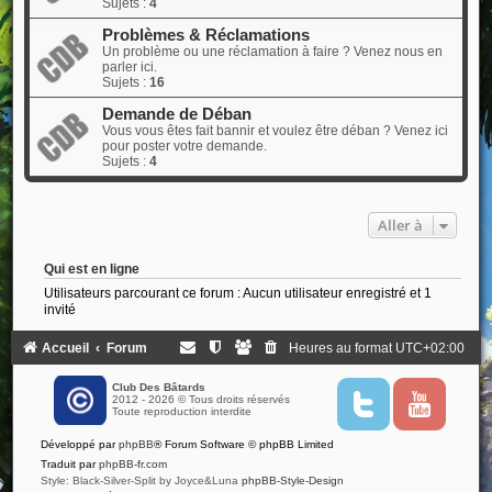
Sujets :
4
Problèmes & Réclamations
Un problème ou une réclamation à faire ? Venez nous en
parler ici.
Sujets :
16
Demande de Déban
Vous vous êtes fait bannir et voulez être déban ? Venez ici
pour poster votre demande.
Sujets :
4
Aller à
Qui est en ligne
Utilisateurs parcourant ce forum : Aucun utilisateur enregistré et 1
invité
Accueil
Forum
Heures au format
UTC+02:00
Club Des Bâtards
2012 - 2026 © Tous droits réservés
T
Y
Toute reproduction interdite
w
o
i
u
Développé par
phpBB
® Forum Software © phpBB Limited
t
t
t
u
Traduit par
phpBB-fr.com
e
b
Style: Black-Silver-Split by Joyce&Luna
phpBB-Style-Design
r
e